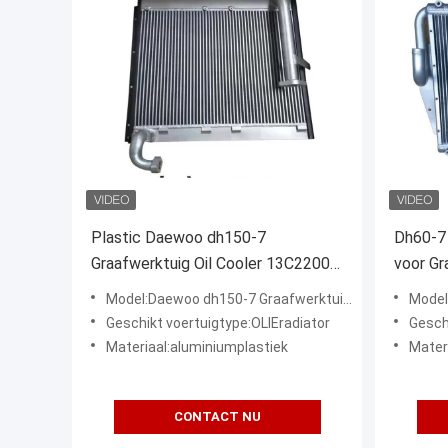
Plastic Daewoo dh150-7
Dh60-7 
Graafwerktuig Oil Cooler 13C22000
voor G
13C-22000
13G62
Model:Daewoo dh150-7 Graafwerktuig Oil Cooler 13C22000 13C-22000
Model:Dh60-7 hy
Geschikt voertuigtype:OLIEradiator
Gesch
Materiaal:aluminiumplastiek
Mater
CONTACT NU