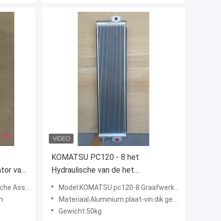
KOMATSU PC120 - 8 het
tor van
Hydraulische van de het
Aluminiumplaat van de Olieradiator
belco-Graafwerktuig
Model:KOMATSU pc120-8 Graafwerktuig Oil Cooler
Graafwerktuig Oil Cooler
m
Materiaal:Aluminium plaat-vin dik gemaakte pijp
Gewicht:50kg