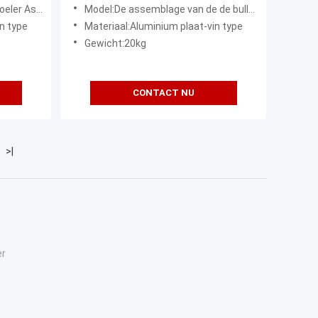
aluminium Hydraulische Olie
9-43510 11NA-40230
Model:De assemblage van de de bulldozerradiator van voerman D6H
n type
Materiaal:Aluminium plaat-vin type
Gewicht:20kg
CONTACT NU
>|
er