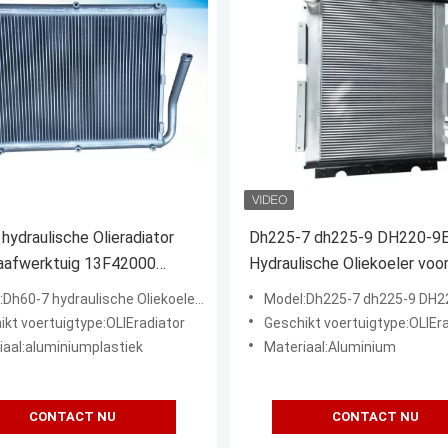
hydraulische Olieradiator
Dh225-7 dh225-9 DH220-9
raafwerktuig 13F42000
Hydraulische Oliekoeler voo
000
Graafwerktuig 13G22000 va
draulische Oliekoeler voor het Graafwerktuig 13F42000 13G62000 van Daewoo Doosan
Model:Dh225-7 dh225-9 DH220-9E Hydraulische Oliekoeler voor het Graafwerktuig 13
Daewoo Doosan
ikt voertuigtype:OLIEradiator
Geschikt voertuigtype:OLIEr
iaal:aluminiumplastiek
Materiaal:Aluminium
CONTACT NU
CONTACT NU