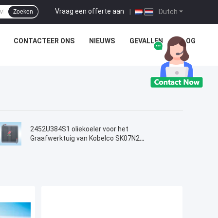
Vraag een offerte aan
|
Dutch
Zoeken
CONTACTEER ONS
NIEUWS
GEVALLEN
BLOG
2452U384S1 oliekoeler voor het
Graafwerktuig van Kobelco SK07N2
MD200BLC K907LC K907