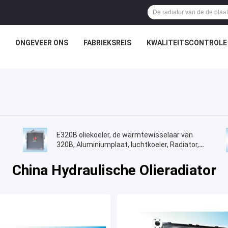
ONGEVEER ONS
FABRIEKSREIS
KWALITEITSCONTROLE
E320B oliekoeler, de warmtewisselaar van
320B, Aluminiumplaat, luchtkoeler, Radiator,
olietank, luchtkoeler, 125-2970,118-9954
China Hydraulische Olieradiator