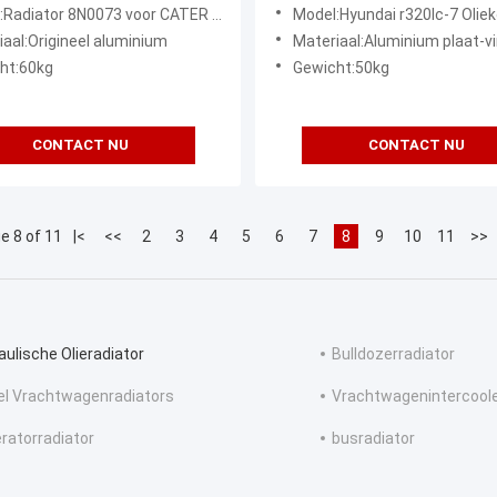
0G 140G 160G 3304 3306
43510 11NA-40230
r 8N0073 voor CATER Motor Grader 120G 12G 130G 140G 160G 3304 3306
Model:Hyundai r320lc-7 Oliekoeler Assy 11N9-40062 11N9-40063 11N
iaal:Origineel aluminium
Materiaal:Aluminium plaat-vi
ht:60kg
Gewicht:50kg
CONTACT NU
CONTACT NU
e 8 of 11
|<
<<
2
3
4
5
6
7
8
9
10
11
>>
aulische Olieradiator
Bulldozerradiator
el Vrachtwagenradiators
Vrachtwagenintercool
ratorradiator
busradiator