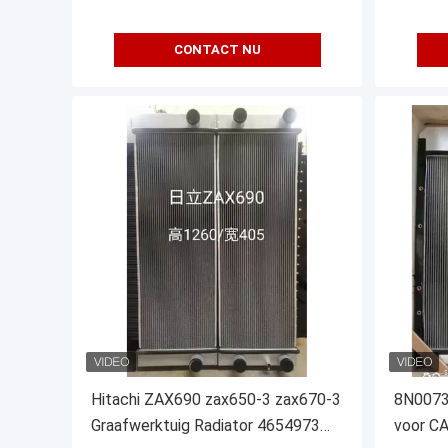
CONTACT NU
Hitachi ZAX690 zax650-3 zax670-3
8N0073 
Graafwerktuig Radiator 4654973
voor C