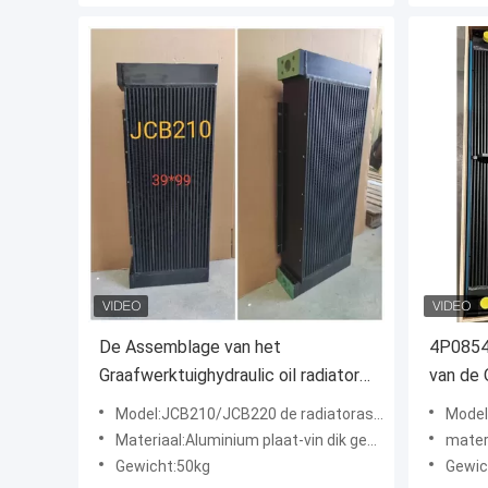
De Assemblage van het
4P0854
Graafwerktuighydraulic oil radiator
van de 
van JCB210 JCB220
Afterm
Model:JCB210/JCB220 de radiatorassemblage van de graafwerktuig hydraulische olie
Model:de Pasv
D6RXW
Materiaal:Aluminium plaat-vin dik gemaakte pijp
mater
Gewicht:50kg
Gewic