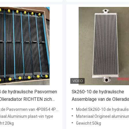
 de hydraulische Pasvormen
Sk260-10 de hydraulische
Olieradiator RICHTEN zich
Assemblage van de Olieradia
arket van D6R D6RXR
Kobelco-Graafwerktuig
ormen van 4P0854 4P0854 RICHTEN zich D6R, D6RXR, D6RXW bij AFTERMARKET
Model:Sk260-10 de hydraulische Assemblage van de Olieradiator van Ko
iaal:Aluminium plaat-vin type
Materiaal:Origineel aluminiu
ht:20kg
Gewicht:50kg