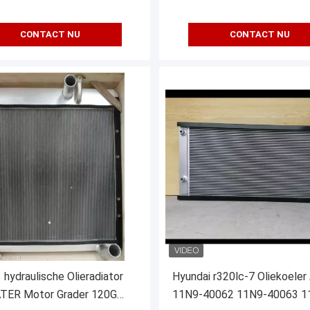
CONTACT NU
CONTACT NU
hydraulische Olieradiator
Hyundai r320lc-7 Oliekoeler
ATER Motor Grader 120G
11N9-40062 11N9-40063 1