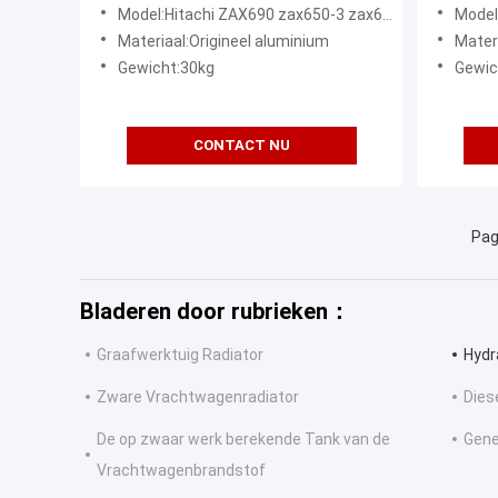
4654972
12G 13
Model:Hitachi ZAX690 zax650-3 zax670-3 Graafwerktuig Radiator 4654973 4654972
Model:Radiato
Materiaal:Origineel aluminium
Mater
Gewicht:30kg
Gewic
CONTACT NU
Pag
Bladeren door rubrieken：
Graafwerktuig Radiator
Hydr
Zware Vrachtwagenradiator
Dies
De op zwaar werk berekende Tank van de
Gene
Vrachtwagenbrandstof