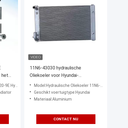
E
11N6-43030 hydraulische
r het
Oliekoeler voor Hyundai-
n
Graafwerktuig r210-7 R210-7A
G22000 van Daewoo Doosan
Model:Hydraulische Oliekoeler 11N6-43030 voor Hyundai-Graafwerktuig r210-7 R210-7A
r225-7
adiator
Geschikt voertuigtype:Hyundai
Materiaal:Aluminium
CONTACT NU