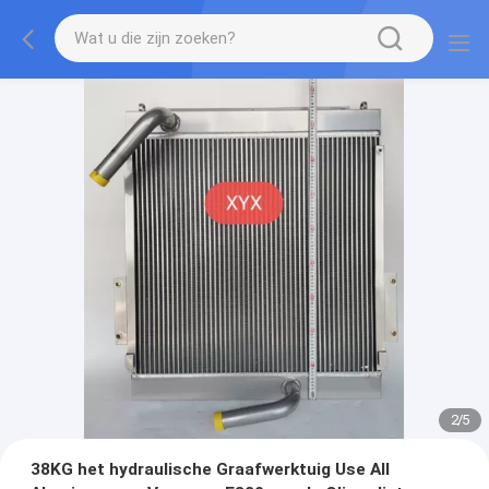
2
/
5
38KG het hydraulische Graafwerktuig Use All