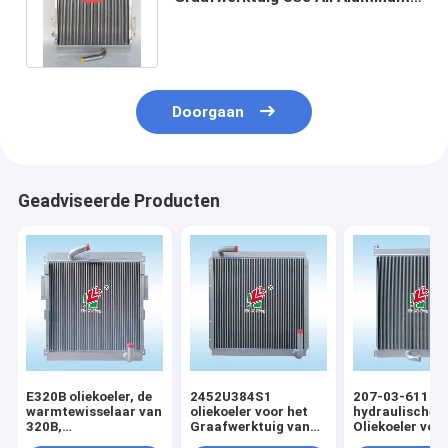
van Voerman E320 van de
Olieradiator
Doorgaan
Geadviseerde Producten
E320B oliekoeler, de
2452U384S1
207-03-61111
warmtewisselaar van
oliekoeler voor het
hydraulische
320B,
Graafwerktuig van
Oliekoeler voo
Aluminiumplaat,
Kobelco SK07N2
KOMATSU pc3