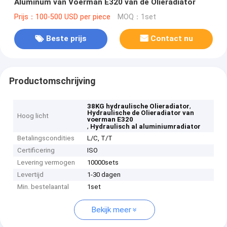
Aluminum van Voerman E320 van de Olieradiator
Prijs：100-500 USD per piece
MOQ：1set
Beste prijs
Contact nu
Productomschrijving
,
38KG hydraulische Olieradiator
Hydraulische de Olieradiator van
Hoog licht
voerman E320
,
Hydraulisch al aluminiumradiator
Betalingscondities
L/C, T/T
Certificering
ISO
Levering vermogen
10000sets
Levertijd
1-30 dagen
Min. bestelaantal
1set
Bekijk meer