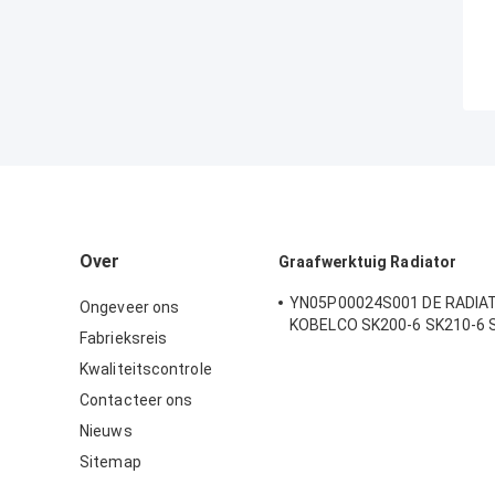
Over
Graafwerktuig Radiator
YN05P00024S001 DE RADIAT
Ongeveer ons
KOBELCO SK200-6 SK210-6 
Fabrieksreis
SK250-6 SK200-5.5
Kwaliteitscontrole
Contacteer ons
Nieuws
Sitemap