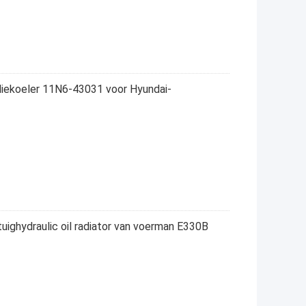
liekoeler 11N6-43031 voor Hyundai-
ighydraulic oil radiator van voerman E330B