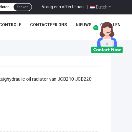
Vraag een offerte aan
|
Dutch
Zoeken
SCONTROLE
CONTACTEER ONS
NIEUWS
GEVALLEN
ighydraulic oil radiator van JCB210 JCB220