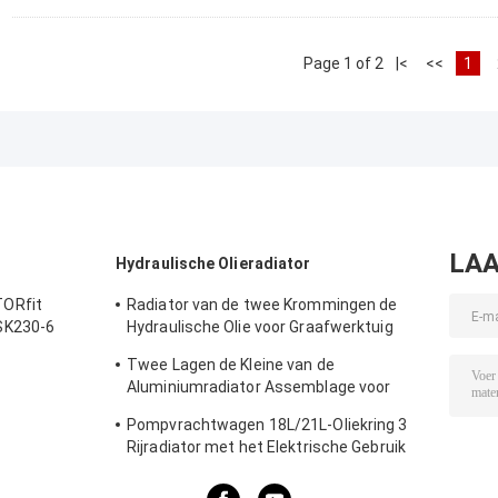
Page 1 of 2
|<
<<
1
LAA
Hydraulische Olieradiator
ORfit
Radiator van de twee Krommingen de
SK230-6
Hydraulische Olie voor Graafwerktuig
410*550*60mm van Voerman E303
Twee Lagen de Kleine van de
Aluminiumradiator Assemblage voor
Hitachi ex330-3 Graafwerktuig
Pompvrachtwagen 18L/21L-Oliekring 3
Rijradiator met het Elektrische Gebruik
van het Ventilator Hydraulische Systeem