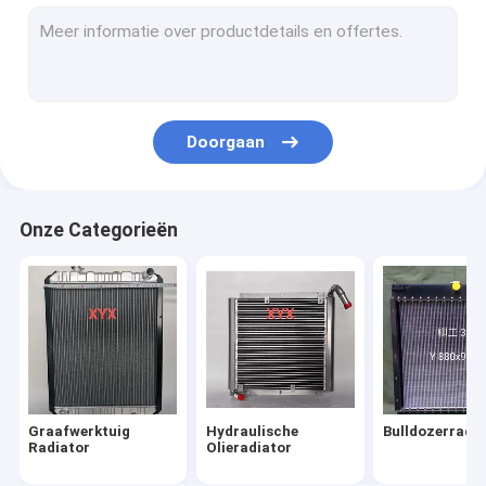
Zware Vrachtwagenradiator
Diesel Vrachtwagenradiators
Vrachtwagenintercooler
Doorgaan
De op zwaar werk berekende Tank van de Vrachtwagenbran
Generatorradiator
Onze Categorieën
busradiator
Graafwerktuig
Hydraulische
Bulldozerradia
Radiator
Olieradiator