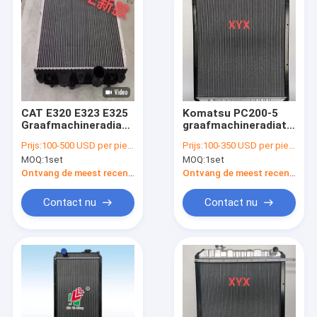
CAT E320 E323 E325
Komatsu PC200-5
Graafmachineradiator
graafmachineradiator
2143072 | 1375 mm
| Warmtewisselaar
Prijs:
100-500 USD per piece
Prijs:
100-350 USD per piece
nauwkeurig gebouwd
van commerciële
MOQ:
1set
MOQ:
1set
onderdeel |
kwaliteit
Commerciële
Ontvang de meest recente Prijs
Ontvang de meest recente Prijs
kwaliteit
Contact nu
Contact nu
Huis
Producten
Ongeveer ons