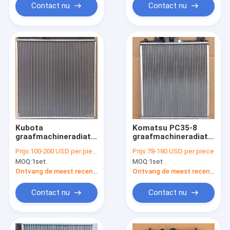
Contact nu
Contact nu
Kubota
Komatsu PC35-8
graafmachineradiator
graafmachineradiator
| Verdikte
20T-03-81110 |
Prijs:
100-200 USD per piece
Prijs:
78-180 USD per piece
warmtewisselaar |
Volledige
MOQ:
1set
MOQ:
1set
Industriële kwaliteit
eenheidsmontage |
volledig aluminium
OEM-
Ontvang de meest recente Prijs
Ontvang de meest recente Prijs
kern
vervangingsonderdeel
Contact nu
Contact nu