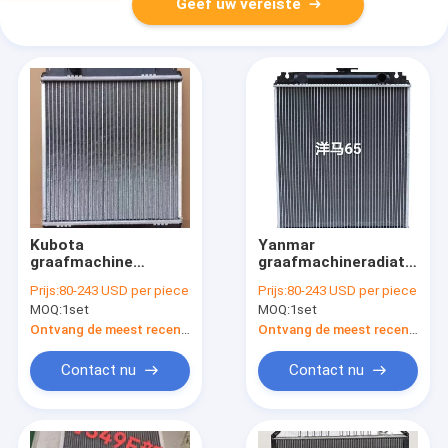
Geef uw vereiste
Kubota
Yanmar
graafmachine
graafmachineradiator
radiatormontage |
| Aluminium
Prijs:
80-243 USD per piece
Prijs:
80-243 USD per piece
Aluminium thermisch
duurzame koelunit |
MOQ:
1set
MOQ:
1set
beheersysteem |
Direct passende
OEM-vervanging
commerciële
Ontvang de meest recente Prijs
Ontvang de meest recente Prijs
kwaliteit
Contact nu
Contact nu