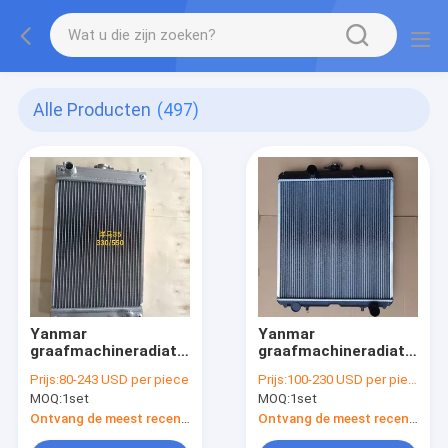
Alle Producten
(497)
Yanmar
Yanmar
graafmachineradiator
graafmachineradiator
| Aluminium
| 52 mm thermisch
Prijs:
80-243 USD per piece
Prijs:
100-230 USD per piece
koelsysteemmontage
beheersysteem |
MOQ:
1set
MOQ:
1set
| Aangepaste
Universele pasvorm
specificatie volledige
aluminium vervanging
Ontvang de meest recente Prijs
Ontvang de meest recente Prijs
vervanging