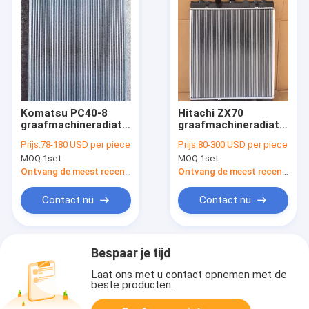
Komatsu PC40-8
Hitachi ZX70
graafmachineradiator
graafmachineradiator
20T-03-81111 |
| Vervanging van
Prijs:
78-180 USD per piece
Prijs:
80-300 USD per piece
Aluminium complete
volledige montage |
MOQ:
1set
MOQ:
1set
warmtewisselaar |
Commerciële
OEM-specificatie
koelcomponent
Ontvang de meest recente Prijs
Ontvang de meest recente Prijs
vervanging
Contact nu
Contact nu
Bespaar je tijd
Laat ons met u contact opnemen met de
beste producten.