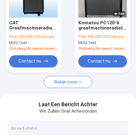
Fabrieksreis
Kwaliteitscontrole
CAT
Komatsu PC120-6
Graafmachineradiator
graafmachineradiator
Contacteer ons
| Core Complete
| 640 mm
Prijs:
100-238 USD per piece
Prijs:
100-200 USD per piece
koelassemblage
koelsysteemconstructie
MOQ:
1set
MOQ:
1set
Commerciële
Nieuws
kwaliteit
Ontvang de meest recente Prijs
Ontvang de meest recente Prijs
Gevallen
Contact nu
Contact nu
Blog
Bekijk meer
Graafwerktuig Radiator
Laat Een Bericht Achter
We Zullen Snel Antwoorden
Hydraulische Olieradiator
Bulldozerradiator