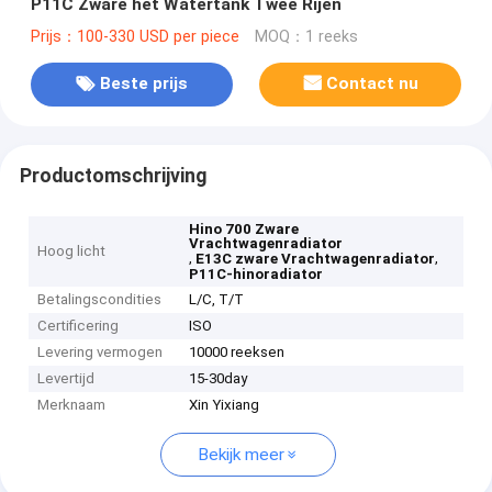
P11C Zware het Watertank Twee Rijen
Prijs：100-330 USD per piece
MOQ：1 reeks
Beste prijs
Contact nu
Productomschrijving
Hino 700 Zware
Vrachtwagenradiator
Hoog licht
,
,
E13C zware Vrachtwagenradiator
P11C-hinoradiator
Betalingscondities
L/C, T/T
Certificering
ISO
Levering vermogen
10000 reeksen
Levertijd
15-30day
Merknaam
Xin Yixiang
Bekijk meer