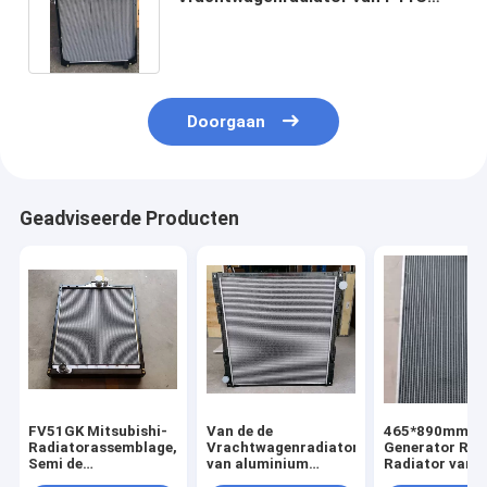
Zware het Watertank Twee Rijen
Doorgaan
Geadviseerde Producten
FV51GK Mitsubishi-
Van de de
465*890mm Pe
Radiatorassemblage,
Vrachtwagenradiator
Generator Rad
Semi de
van aluminium
Radiator van d
Vrachtwagenradiator
Plastic Scania
Rijen de Op zw