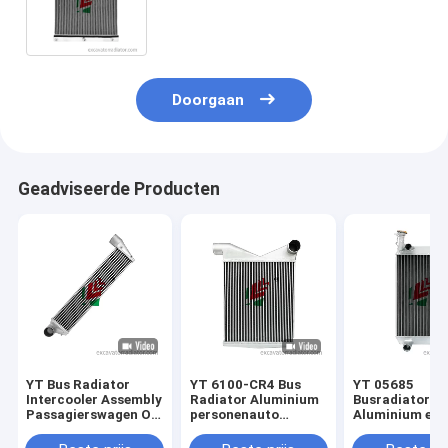
koelsysteem voor bussen en auto-
onderdelen1301-00950
Doorgaan
Geadviseerde Producten
YT Bus Radiator
YT 6100-CR4 Bus
YT 05685
Intercooler Assembly
Radiator Aluminium
Busradiator
Passagierswagen OE
personenauto
Aluminium en
1119010-02614
Koelsysteem
kunststof
220*920mm
Intercooler Voor
personenauto