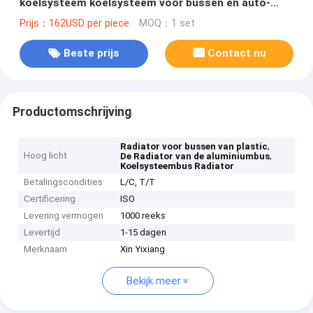
koelsysteem koelsysteem voor bussen en auto-
onderdelen1301-00950
Prijs：162USD per piece
MOQ：1 set
Beste prijs
Contact nu
Productomschrijving
,
Radiator voor bussen van plastic
Hoog licht
,
De Radiator van de aluminiumbus
Koelsysteembus Radiator
Betalingscondities
L/C, T/T
Certificering
ISO
Levering vermogen
1000 reeks
Levertijd
1-15 dagen
Merknaam
Xin Yixiang
Bekijk meer