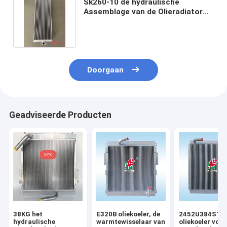
Sk260-10 de hydraulische
Assemblage van de Olieradiator
van Kobelco-Graafwerktuig
Doorgaan
Geadviseerde Producten
38KG het
E320B oliekoeler, de
2452U384S1
hydraulische
warmtewisselaar van
oliekoeler voor