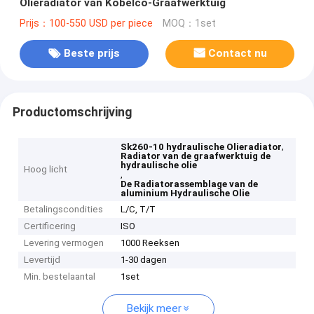
Olieradiator van Kobelco-Graafwerktuig
Prijs：100-550 USD per piece
MOQ：1set
Beste prijs
Contact nu
Productomschrijving
,
Sk260-10 hydraulische Olieradiator
Radiator van de graafwerktuig de
hydraulische olie
Hoog licht
,
De Radiatorassemblage van de
aluminium Hydraulische Olie
Betalingscondities
L/C, T/T
Certificering
ISO
Levering vermogen
1000 Reeksen
Levertijd
1-30 dagen
Min. bestelaantal
1set
Bekijk meer