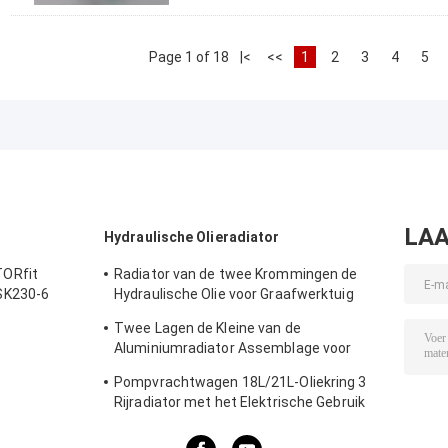
Page 1 of 18
|<
<<
1
2
3
4
5
LAA
Hydraulische Olieradiator
ORfit
Radiator van de twee Krommingen de
SK230-6
Hydraulische Olie voor Graafwerktuig
410*550*60mm van Voerman E303
Twee Lagen de Kleine van de
Aluminiumradiator Assemblage voor
Hitachi ex330-3 Graafwerktuig
Pompvrachtwagen 18L/21L-Oliekring 3
Rijradiator met het Elektrische Gebruik
van het Ventilator Hydraulische Systeem