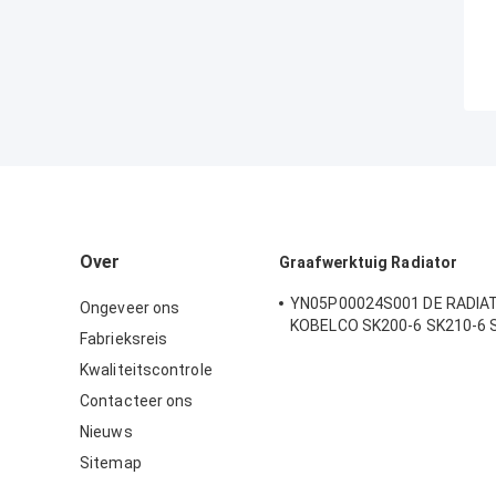
Over
Graafwerktuig Radiator
YN05P00024S001 DE RADIAT
Ongeveer ons
KOBELCO SK200-6 SK210-6 
Fabrieksreis
SK250-6 SK200-5.5
Kwaliteitscontrole
Contacteer ons
Nieuws
Sitemap