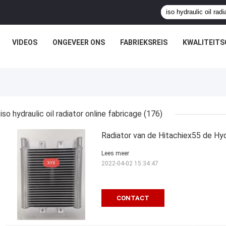
VIDEOS
ONGEVEER ONS
FABRIEKSREIS
KWALITEIT
iso hydraulic oil radiator online fabricage
(176)
Radiator van de Hitachiex55 de Hyd
Lees meer
2022-04-02 15:34:47
CONTACT