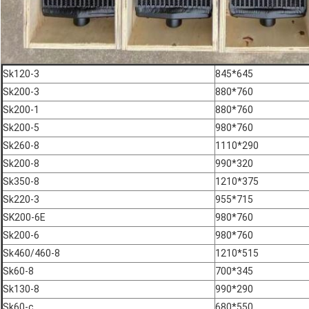
Sk120-3
845*645
Sk200-3
880*760
Sk200-1
880*760
Sk200-5
980*760
Sk260-8
1110*290
Sk200-8
990*320
Sk350-8
1210*375
Sk220-3
955*715
SK200-6E
980*760
Sk200-6
980*760
Sk460/460-8
1210*515
Sk60-8
700*345
Sk130-8
990*290
Sk60-c
680*550