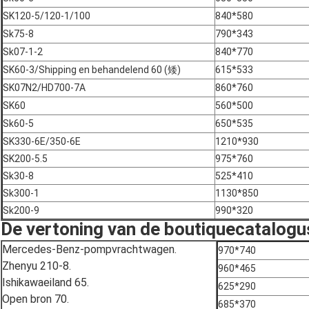
SK120-5/120-1/100
840*580
Sk75-8
790*343
Sk07-1-2
840*770
SK60-3/Shipping en behandelend 60 (矮)
615*533
SK07N2/HD700-7A
860*760
SK60
560*500
Sk60-5
650*535
SK330-6E/350-6E
1210*930
SK200-5.5
975*760
Sk30-8
525*410
Sk300-1
1130*850
Sk200-9
990*320
De vertoning van de boutiquecatalogu
Mercedes-Benz-pompvrachtwagen.
970*740
Zhenyu 210-8.
960*465
Ishikawaeiland 65.
625*290
Open bron 70.
685*370