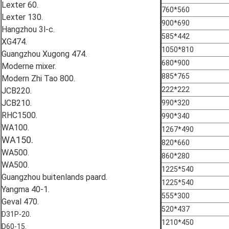
Lexter 60.
760*560
Lexter 130.
900*690
Hangzhou 3l-c.
585*442
XG474.
1050*810
Guangzhou Xugong 474.
680*900
Moderne mixer.
885*765
Modern Zhi Tao 800.
222*222
JCB220.
JCB210.
990*320
RHC1500.
990*340
WA100.
1267*490
WA150.
820*660
WA500.
860*280
WA500.
1225*540
Guangzhou buitenlands paard.
1225*540
Yangma 40-1.
555*300
Geval 470.
520*437
D31P-20.
1210*450
D60-15.