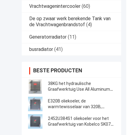
Vrachtwagenintercooler
(60)
De op zwaar werk berekende Tank van
de Vrachtwagenbrandstof
(4)
Generatorradiator
(11)
busradiator
(41)
BESTE PRODUCTEN
38KG het hydraulische
Graafwerktuig Use All Aluminum
van Voerman E320 van de
Olieradiator
E320B oliekoeler, de
warmtewisselaar van 320B,
Aluminiumplaat, luchtkoeler,
Radiator, olietank, luchtkoeler, 125-
2452U384S1 oliekoeler voor het
2970,118-9954
Graafwerktuig van Kobelco SK07N2
MD200BLC K907LC K907