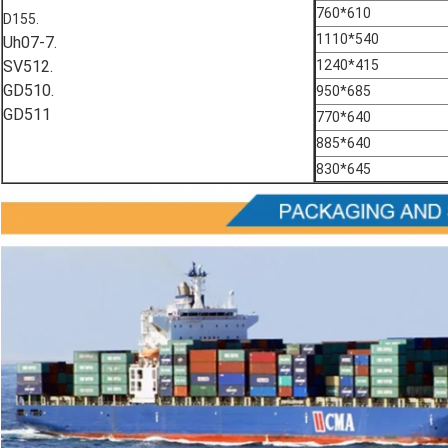
760*610
D155.
1110*540
Uh07-7.
SV512.
1240*415
GD510.
950*685
GD511
770*640
885*640
830*645