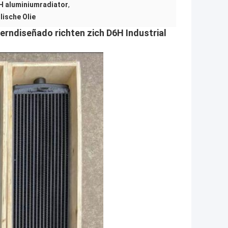
H aluminiumradiator
,
lische Olie
rndiseñado richten zich D6H Industrial