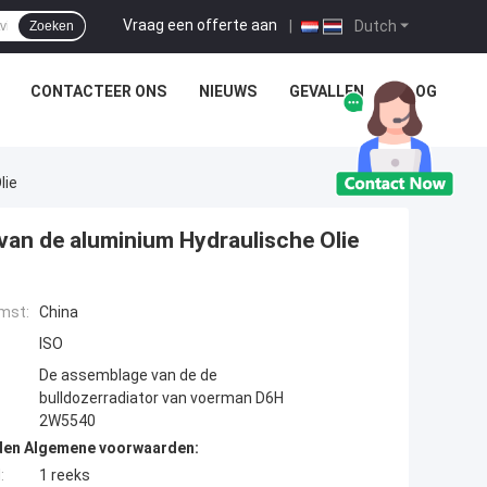
Vraag een offerte aan
|
Dutch
Zoeken
CONTACTEER ONS
NIEUWS
GEVALLEN
BLOG
lie
van de aluminium Hydraulische Olie
mst:
China
ISO
De assemblage van de de
bulldozerradiator van voerman D6H
2W5540
den Algemene voorwaarden:
:
1 reeks