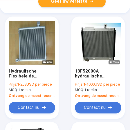
Geef uw vereiste
Hydraulische
13F52000A
Flexibele de
hydraulische
Olieradiator
Olieradiator dh500-7
Prijs:
1-258USD per piece
Prijs:
1-1000USD per piece
K9006314 van DX60
dh420-5 dh470-5
MOQ:
1 reeks
MOQ:
1 reeks
DX60W
dh500-5 dh500-7
Ontvang de meest recente Prijs
Ontvang de meest recente Prijs
Contact nu
Contact nu