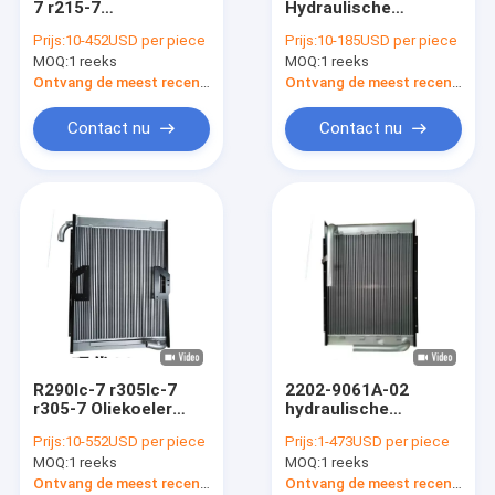
7 r215-7
Hydraulische
Zware Vrachtwagenradiator
Hydraulische
Radiator 13D62000
Prijs:
10-452USD per piece
Prijs:
10-185USD per piece
Oliekoeler 11N6-
van de Oliekoeler
MOQ:
Diesel Vrachtwagenradiators
1 reeks
MOQ:
1 reeks
40031
Ontvang de meest recente Prijs
Ontvang de meest recente Prijs
Vrachtwagenintercooler
Contact nu
Contact nu
De op zwaar werk berekende Tank van de Vrachtwagenbran
Generatorradiator
busradiator
R290lc-7 r305lc-7
2202-9061A-02
r305-7 Oliekoeler
hydraulische
11N8-40222 voor
Olieradiator voor
Prijs:
10-552USD per piece
Prijs:
1-473USD per piece
Hyundai-
dh220-5 dh220-7
MOQ:
1 reeks
MOQ:
1 reeks
Graafwerktuig
dh270-7 dh280-7
Ontvang de meest recente Prijs
Ontvang de meest recente Prijs