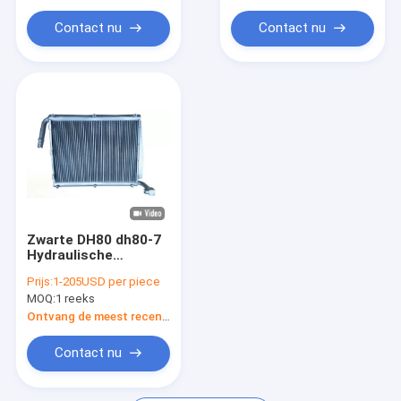
Contact nu
Contact nu
Zwarte DH80 dh80-7
Hydraulische
Olieradiator
Prijs:
1-205USD per piece
13G52000
MOQ:
1 reeks
13G52000A
Ontvang de meest recente Prijs
Contact nu