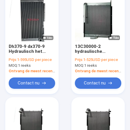
Dh370-9 dx370-9
13C30000-2
Hydraulisch het
hydraulische
Aluminiummateriaal
Olieradiator voor
Prijs:
1-595USD per piece
Prijs:
1-525USD per piece
van de Olieradiator
dh300-5 S290LL
MOQ:
1 reeks
MOQ:
1 reeks
K9002111
s290lc-V
Ontvang de meest recente Prijs
Ontvang de meest recente Prijs
Contact nu
Contact nu
Huis
Producten
Ongeveer ons