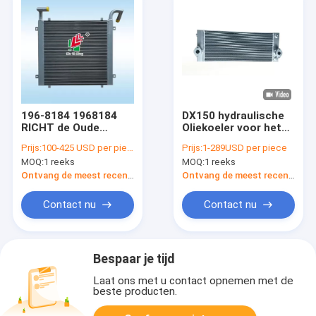
196-8184 1968184
DX150 hydraulische
RICHT de Oude
Oliekoeler voor het
Koeler van de Stijlolie
Graafwerktuig van
Prijs:
100-425 USD per piece
Prijs:
1-289USD per piece
zich voor E320C-
Daewoo Doosan
MOQ:
1 reeks
MOQ:
1 reeks
Graafwerktuig
Ontvang de meest recente Prijs
Ontvang de meest recente Prijs
Contact nu
Contact nu
Bespaar je tijd
Laat ons met u contact opnemen met de
beste producten.