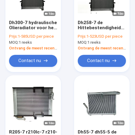
Fabrieksreis
Kwaliteitscontrole
Dh300-7 hydraulische
Dh258-7 de
Olieradiator voor het
Hittebestendigheidsverf
Contacteer ons
Graafwerktuig
van graafwerktuigoil
Prijs:
1-585USD per piece
Prijs:
1-523USD per piece
13F12000 van
cooler 13G12000
MOQ:
1 reeks
MOQ:
1 reeks
Doosan Daewoo
Nieuws
Ontvang de meest recente Prijs
Ontvang de meest recente Prijs
Gevallen
Contact nu
Contact nu
Blog
Graafwerktuig Radiator
Hydraulische Olieradiator
Bulldozerradiator
R205-7 r210lc-7 r210-
Dh55-7 dh55-5 de