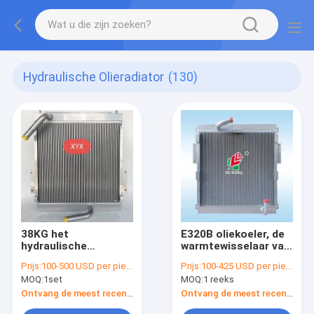
Hydraulische Olieradiator
(130)
38KG het
E320B oliekoeler, de
hydraulische
warmtewisselaar van
Graafwerktuig Use All
320B,
Prijs:
100-500 USD per piece
Prijs:
100-425 USD per piece
Aluminum van
Aluminiumplaat,
MOQ:
1set
MOQ:
1 reeks
Voerman E320 van de
luchtkoeler, Radiator,
Olieradiator
olietank, luchtkoeler,
Ontvang de meest recente Prijs
Ontvang de meest recente Prijs
125-2970,118-9954