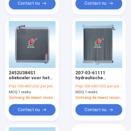
Contact nu
Contact nu
2452U384S1
207-03-61111
oliekoeler voor het
hydraulische
Graafwerktuig van
Oliekoeler voor
Prijs:
100-465 USD per piece
Prijs:
100-650 USD per piece
Kobelco SK07N2
KOMATSU pc300-6
MOQ:
1 reeks
MOQ:
1 reeks
MD200BLC K907LC
Graafwerktuig pc350-
K907
6
Ontvang de meest recente Prijs
Ontvang de meest recente Prijs
Contact nu
Contact nu