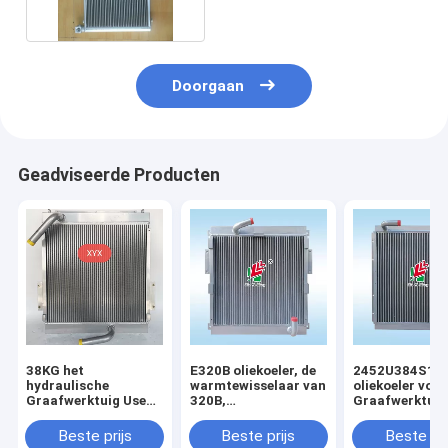
Doorgaan
Geadviseerde Producten
38KG het
E320B oliekoeler, de
2452U384S1
hydraulische
warmtewisselaar van
oliekoeler voor
Graafwerktuig Use
320B,
Graafwerktuig
All Aluminum van
Aluminiumplaat,
Kobelco SK07
Voerman E320 van
luchtkoeler,
MD200BLC K9
Beste prijs
Beste prijs
Beste pri
de Olieradiator
Radiator, olietank,
K907