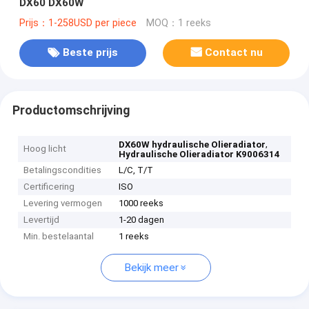
DX60 DX60W
Prijs：1-258USD per piece
MOQ：1 reeks
Beste prijs
Contact nu
Productomschrijving
,
DX60W hydraulische Olieradiator
Hoog licht
Hydraulische Olieradiator K9006314
Betalingscondities
L/C, T/T
Certificering
ISO
Levering vermogen
1000 reeks
Levertijd
1-20 dagen
Min. bestelaantal
1 reeks
Bekijk meer