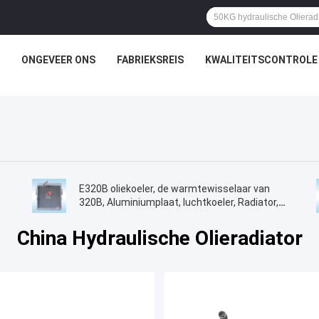
ONGEVEER ONS
FABRIEKSREIS
KWALITEITSCONTROLE
E320B oliekoeler, de warmtewisselaar van
320B, Aluminiumplaat, luchtkoeler, Radiator,
olietank, luchtkoeler, 125-2970,118-9954
China Hydraulische Olieradiator