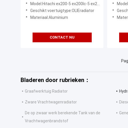
5 EX200LC-5 EX210-5 EX210H-5
ZAX450
Model:Hitachi ex200-5 ex200lc-5 ex210-5 ex210h-5 ex210k-5 EX225USR Graafwerktuig Oil Cooler 4370983
Model:Hitachi
EX210K-5 EX225USR
ZAX460
Geschikt voertuigtype:OLIEradiator
Gesch
Materiaal:Aluminium
Mater
CONTACT NU
Pag
Bladeren door rubrieken：
Graafwerktuig Radiator
Hydr
Zware Vrachtwagenradiator
Dies
De op zwaar werk berekende Tank van de
Gene
Vrachtwagenbrandstof