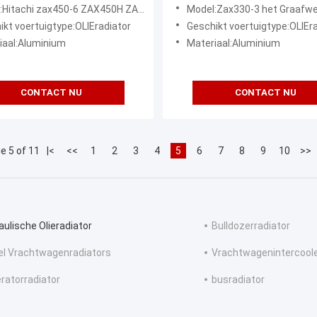
-6 ZAX450H ZAX460LCH
Hitachi
 zax450-6 ZAX450H ZAX460LCH zax460-6 Graafwerktuig Oil Cooler 4466041
Model:Zax330-3 het Graafwerktuig Oil Cooler 4463075 van ZA
-6
ikt voertuigtype:OLIEradiator
Geschikt voertuigtype:OLIEr
iaal:Aluminium
Materiaal:Aluminium
CONTACT NU
CONTACT NU
e 5 of 11
|<
<<
1
2
3
4
5
6
7
8
9
10
>>
aulische Olieradiator
Bulldozerradiator
el Vrachtwagenradiators
Vrachtwagenintercool
ratorradiator
busradiator