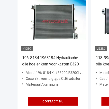
196-8184 1968184 Hydraulische
118-99
olie koeler kern voor katten E320C
olie ko
E320Cl
E329D2
Model:196-8184 Kat E320C E320Cl van Ftis van de 1968184 Kern zoals-Olie de Koelere, Hydraulische
Model:Oli
Geschikt voertuigtype:OLIEradiator
Gesch
Materiaal:Aluminium
Mater
CONTACT NU