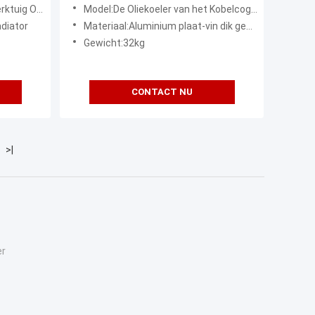
Graafwerktuig SK160-6E SK200-6E
X330LC-3G Hitachi
Model:De Oliekoeler van het Kobelcograafwerktuig SK160-6E SK200-6E SK210-6E SK190-6E - YN05P00035S002
SK210-6E SK190-6E
adiator
Materiaal:Aluminium plaat-vin dik gemaakte pijp
Gewicht:32kg
CONTACT NU
>|
er