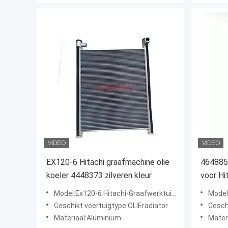
EX120-6 Hitachi graafmachine olie
4648857
koeler 4448373 zilveren kleur
voor Hi
3 ZAX3
Model:Ex120-6 Hitachi-Graafwerktuig Oil Cooler 4448373
Model:Hoog - Gr
Geschikt voertuigtype:OLIEradiator
Gesch
Materiaal:Aluminium
Mater