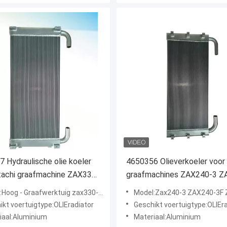
 Hydraulische olie koeler
4650356 Olieverkoeler voor
tachi graafmachine ZAX330-
graafmachines ZAX240-3 Z
50-3 ZAX360-3
3F ZAX240N-3F ZAX270-3
aafwerktuig zax330-3 zax350-3 zax360-3 Oliekoeler 4648857 van kwaliteitshitachi
Model:Zax240-3 ZAX240-3F ZAX240N-3F zax270-3 zax280-3 Hitachi Graafwerktui
ZAX280-3 Hitachi
ikt voertuigtype:OLIEradiator
Geschikt voertuigtype:OLIEr
iaal:Aluminium
Materiaal:Aluminium