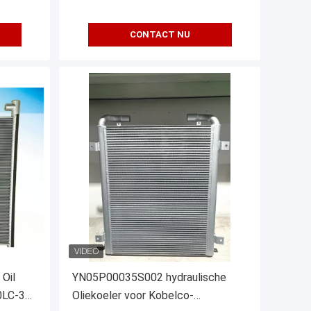
CONTACT NU
Oil
YN05P00035S002 hydraulische
0LC-3G
Oliekoeler voor Kobelco-