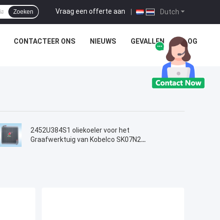
Vraag een offerte aan
|
Dutch
Zoeken
CONTACTEER ONS
NIEUWS
GEVALLEN
BLOG
2452U384S1 oliekoeler voor het
Graafwerktuig van Kobelco SK07N2
MD200BLC K907LC K907