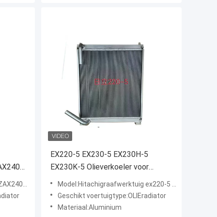
EX220-5 EX230-5 EX230H-5
AX240-
EX230K-5 Olieverkoeler voor
graafmachines 4380050
g Oil Cooler 4650356
Model:Hitachigraafwerktuig ex220-5 ex230-5 ex230h-5 ex230k-5 Oliekoeler 4380050
adiator
Geschikt voertuigtype:OLIEradiator
Materiaal:Aluminium