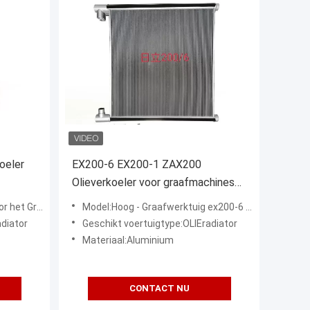
oeler
EX200-6 EX200-1 ZAX200
Olieverkoeler voor graafmachines
4448321
CATER CAT E330C
Model:Hoog - Graafwerktuig ex200-6 ex200-1 Oliekoeler 4448321 van kwaliteitshitachi
adiator
Geschikt voertuigtype:OLIEradiator
Materiaal:Aluminium
CONTACT NU