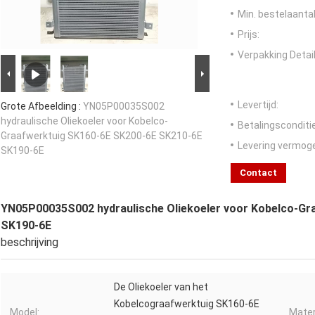
Min. bestelaantal
Prijs:
Verpakking Detail
Levertijd:
Grote Afbeelding :
YN05P00035S002
hydraulische Oliekoeler voor Kobelco-
Betalingsconditi
Graafwerktuig SK160-6E SK200-6E SK210-6E
Levering vermog
SK190-6E
Contact
YN05P00035S002 hydraulische Oliekoeler voor Kobelco-Gr
SK190-6E
beschrijving
De Oliekoeler van het
Kobelcograafwerktuig SK160-6E
Model:
Mater