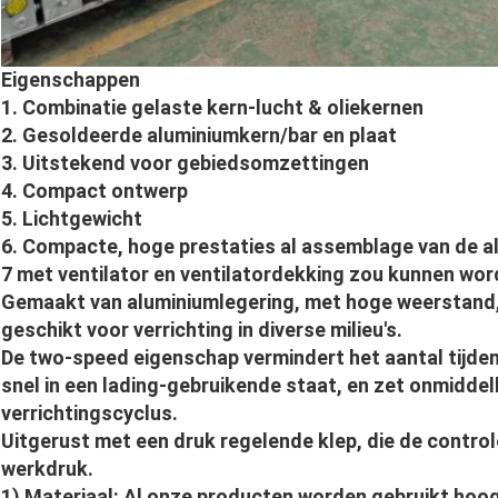
Eigenschappen
1. Combinatie gelaste kern-lucht & oliekernen
2. Gesoldeerde aluminiumkern/bar en plaat
3. Uitstekend voor gebiedsomzettingen
4. Compact ontwerp
5. Lichtgewicht
6. Compacte, hoge prestaties al assemblage van de 
7 met ventilator en ventilatordekking zou kunnen w
Gemaakt van aluminiumlegering, met hoge weerstand,
geschikt voor verrichting in diverse milieu's.
De two-speed eigenschap vermindert het aantal tijden
snel in een lading-gebruikende staat, en zet onmiddell
verrichtingscyclus.
Uitgerust met een druk regelende klep, die de contro
werkdruk.
1) Materiaal: Al onze producten worden gebruikt hoog