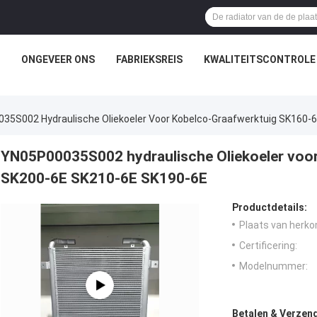
ONGEVEER ONS
FABRIEKSREIS
KWALITEITSCONTROLE
35S002 Hydraulische Oliekoeler Voor Kobelco-Graafwerktuig SK160-
YN05P00035S002 hydraulische Oliekoeler voo
SK200-6E SK210-6E SK190-6E
Productdetails:
Plaats van herko
Certificering:
Modelnummer:
Betalen & Verzen