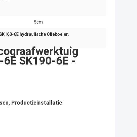
5cm
SK160-6E hydraulische Oliekoeler
,
lcograafwerktuig
-6E SK190-6E -
en, Productieinstallatie