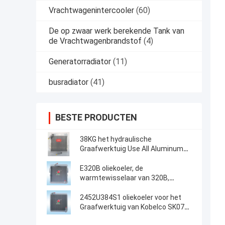
Vrachtwagenintercooler
(60)
De op zwaar werk berekende Tank van
de Vrachtwagenbrandstof
(4)
Generatorradiator
(11)
busradiator
(41)
BESTE PRODUCTEN
38KG het hydraulische
Graafwerktuig Use All Aluminum
van Voerman E320 van de
Olieradiator
E320B oliekoeler, de
warmtewisselaar van 320B,
Aluminiumplaat, luchtkoeler,
Radiator, olietank, luchtkoeler, 125-
2452U384S1 oliekoeler voor het
2970,118-9954
Graafwerktuig van Kobelco SK07N2
MD200BLC K907LC K907