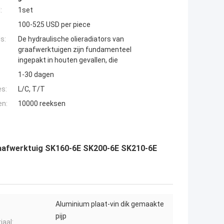
:
1set
100-525 USD per piece
s:
De hydraulische olieradiators van
graafwerktuigen zijn fundamenteel
ingepakt in houten gevallen, die
1-30 dagen
es:
L/C, T/T
en:
10000 reeksen
aafwerktuig SK160-6E SK200-6E SK210-6E
Aluminium plaat-vin dik gemaakte
pijp
iaal: