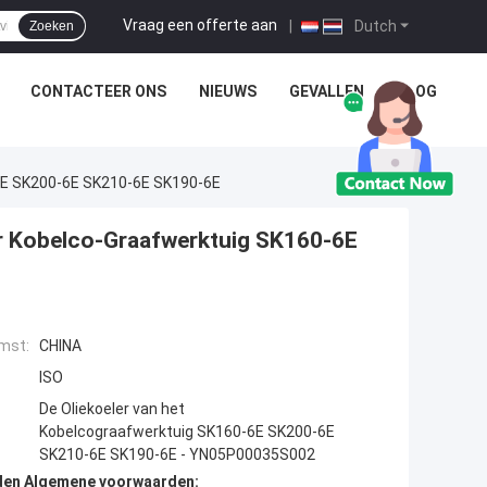
Vraag een offerte aan
|
Dutch
Zoeken
CONTACTEER ONS
NIEUWS
GEVALLEN
BLOG
6E SK200-6E SK210-6E SK190-6E
r Kobelco-Graafwerktuig SK160-6E
mst:
CHINA
ISO
De Oliekoeler van het
Kobelcograafwerktuig SK160-6E SK200-6E
SK210-6E SK190-6E - YN05P00035S002
den Algemene voorwaarden: