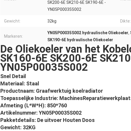
SK200-6E SK210-6E SK190-6E -
YN05P00035S002
Gewicht:
32kg
Dikte:
YN05P00035S002 hydraulische Oliekoeler
,
Markeren:
SK190-6E hydraulische Oliekoeler
De Oliekoeler van het Kobe
SK160-6E SK200-6E SK210
YN05P00035S002
Snel Detail
Materiaal: Staal
Productnaam: Graafwerktuig koelradiator
Toepasselijke Industrie: MachinesReparatiewerkplaats
Afmeting (L*W*H): 850*760
Artikelnummer: YN05P00035S002
Pakketdetails: De uitvoer Houten Doos
Gewicht: 32KG