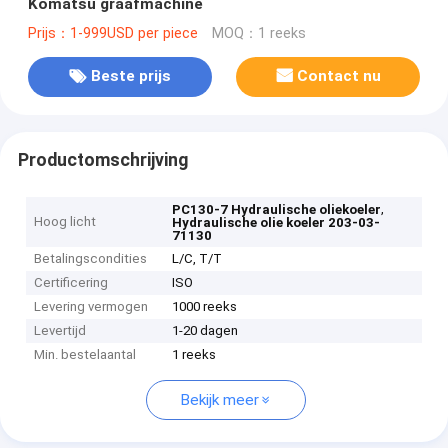
Komatsu graafmachine
Prijs：1-999USD per piece
MOQ：1 reeks
Beste prijs
Contact nu
Productomschrijving
,
PC130-7 Hydraulische oliekoeler
Hoog licht
Hydraulische olie koeler 203-03-
71130
Betalingscondities
L/C, T/T
Certificering
ISO
Levering vermogen
1000 reeks
Levertijd
1-20 dagen
Min. bestelaantal
1 reeks
Bekijk meer