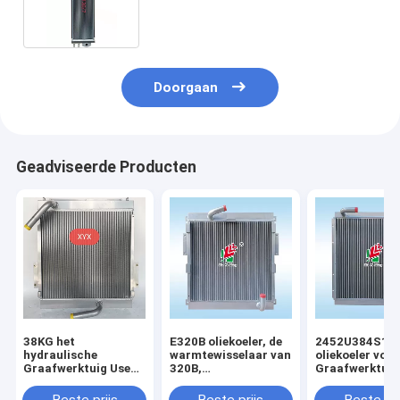
graafmachine
Doorgaan
Geadviseerde Producten
38KG het
E320B oliekoeler, de
2452U384S1
hydraulische
warmtewisselaar van
oliekoeler voor
Graafwerktuig Use
320B,
Graafwerktuig
All Aluminum van
Aluminiumplaat,
Kobelco SK07
Voerman E320 van
luchtkoeler,
MD200BLC K9