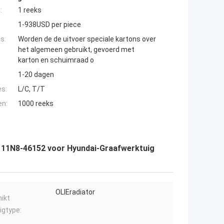
:
1 reeks
1-938USD per piece
s:
Worden de de uitvoer speciale kartons over
het algemeen gebruikt, gevoerd met
karton en schuimraad o
1-20 dagen
es:
L/C, T/T
en:
1000 reeks
0 11N8-46152 voor Hyundai-Graafwerktuig
OLIEradiator
ikt
igtype: