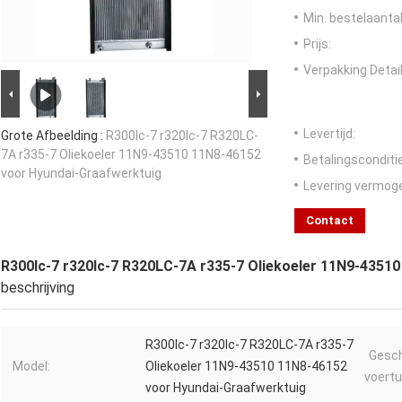
Min. bestelaantal
Prijs:
Verpakking Detail
Levertijd:
Grote Afbeelding :
R300lc-7 r320lc-7 R320LC-
7A r335-7 Oliekoeler 11N9-43510 11N8-46152
Betalingsconditi
voor Hyundai-Graafwerktuig
Levering vermog
Contact
R300lc-7 r320lc-7 R320LC-7A r335-7 Oliekoeler 11N9-4351
beschrijving
R300lc-7 r320lc-7 R320LC-7A r335-7
Gesch
Model:
Oliekoeler 11N9-43510 11N8-46152
voertu
voor Hyundai-Graafwerktuig