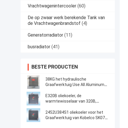
Vrachtwagenintercooler
(60)
De op zwaar werk berekende Tank van
de Vrachtwagenbrandstof
(4)
Generatorradiator
(11)
busradiator
(41)
BESTE PRODUCTEN
38KG het hydraulische
Graafwerktuig Use All Aluminum
van Voerman E320 van de
Olieradiator
E320B oliekoeler, de
warmtewisselaar van 320B,
Aluminiumplaat, luchtkoeler,
Radiator, olietank, luchtkoeler, 125-
2452U384S1 oliekoeler voor het
2970,118-9954
Graafwerktuig van Kobelco SK07N2
MD200BLC K907LC K907