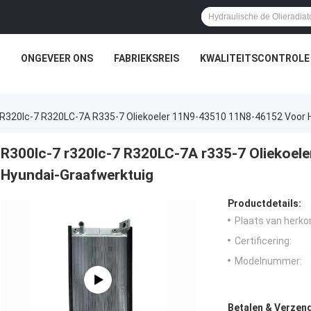
ONGEVEER ONS
FABRIEKSREIS
KWALITEITSCONTROLE
 R320lc-7 R320LC-7A R335-7 Oliekoeler 11N9-43510 11N8-46152 Voor 
R300lc-7 r320lc-7 R320LC-7A r335-7 Oliekoe
Hyundai-Graafwerktuig
Productdetails:
Plaats van herko
Certificering:
Modelnummer:
Betalen & Verzen