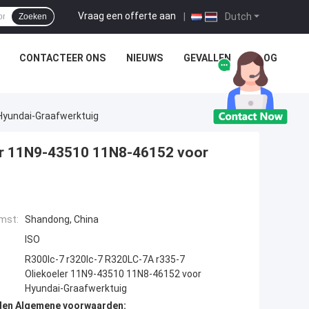
Vraag een offerte aan
|
Dutch
Zoeken
CONTACTEER ONS
NIEUWS
GEVALLEN
BLOG
Hyundai-Graafwerktuig
ler 11N9-43510 11N8-46152 voor
mst:
Shandong, China
ISO
R300lc-7 r320lc-7 R320LC-7A r335-7
Oliekoeler 11N9-43510 11N8-46152 voor
Hyundai-Graafwerktuig
den Algemene voorwaarden: