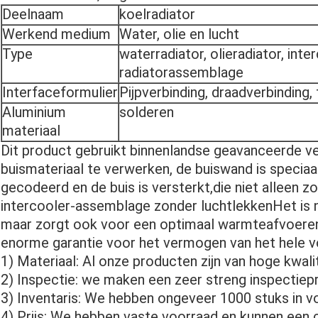
Deelnaam
koelradiator
Werkend medium
Water, olie en lucht
Type
waterradiator, olieradiator, int
radiatorassemblage
Interfaceformulier
Pijpverbinding, draadverbinding,
Aluminium
solderen
materiaal
Dit product gebruikt binnenlandse geavanceerde 
buismateriaal te verwerken, de buiswand is speciaal
gecodeerd en de buis is versterkt,die niet alleen z
intercooler-assemblage zonder luchtlekkenHet is ni
maar zorgt ook voor een optimaal warmteafvoerend 
enorme garantie voor het vermogen van het hele v
1) Materiaal: Al onze producten zijn van hoge kwali
2) Inspectie: we maken een zeer streng inspectiep
3) Inventaris: We hebben ongeveer 1000 stuks in vo
4) Prijs: We hebben vaste voorraad en kunnen een 