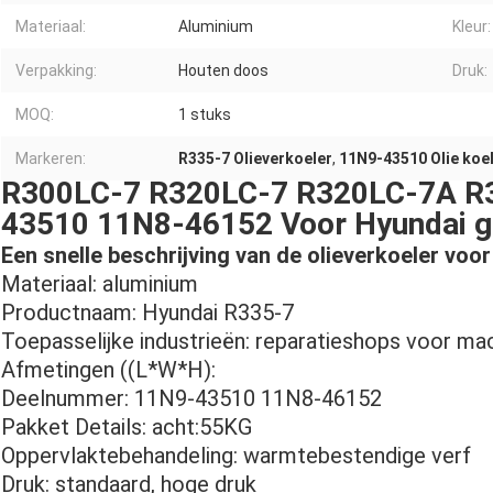
Materiaal:
Aluminium
Kleur:
Verpakking:
Houten doos
Druk:
MOQ:
1 stuks
Markeren:
R335-7 Olieverkoeler
,
11N9-43510 Olie koe
R300LC-7 R320LC-7 R320LC-7A R33
43510 11N8-46152 Voor Hyundai g
Een snelle beschrijving van de olieverkoeler voo
Materiaal: aluminium
Productnaam: Hyundai R335-7
Toepasselijke industrieën: reparatieshops voor mac
Afmetingen ((L*W*H):
Deelnummer: 11N9-43510 11N8-46152
Pakket Details: acht:55KG
Oppervlaktebehandeling: warmtebestendige verf
Druk: standaard, hoge druk