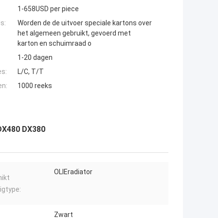
1-658USD per piece
s:
Worden de de uitvoer speciale kartons over
het algemeen gebruikt, gevoerd met
karton en schuimraad o
1-20 dagen
es:
L/C, T/T
en:
1000 reeks
 DX480 DX380
OLIEradiator
ikt
igtype:
Zwart