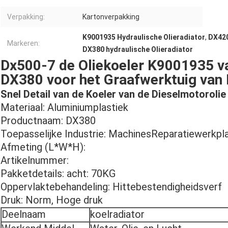
Verpakking:
Kartonverpakking
K9001935 Hydraulische Olieradiator
,
DX420
Markeren:
DX380 hydraulische Olieradiator
Dx500-7 de Oliekoeler K9001935 
DX380 voor het Graafwerktuig va
Snel Detail van de Koeler van de Dieselmotorolie
Materiaal: Aluminiumplastiek
Productnaam: DX380
Toepasselijke Industrie: MachinesReparatiewerkpla
Afmeting (L*W*H):
Artikelnummer:
Pakketdetails: acht: 70KG
Oppervlaktebehandeling: Hittebestendigheidsverf
Druk: Norm, Hoge druk
Deelnaam
koelradiator