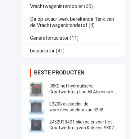
Vrachtwagenintercooler
(60)
De op zwaar werk berekende Tank van
de Vrachtwagenbrandstof
(4)
Generatorradiator
(11)
busradiator
(41)
BESTE PRODUCTEN
38KG het hydraulische
Graafwerktuig Use All Aluminum
van Voerman E320 van de
Olieradiator
E320B oliekoeler, de
warmtewisselaar van 320B,
Aluminiumplaat, luchtkoeler,
Radiator, olietank, luchtkoeler, 125-
2452U384S1 oliekoeler voor het
2970,118-9954
Graafwerktuig van Kobelco SK07N2
MD200BLC K907LC K907