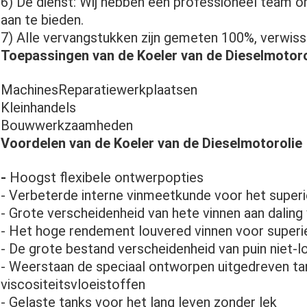
6) De dienst: Wij hebben een professioneel team o
aan te bieden.
7) Alle vervangstukken zijn gemeten 100%, verwis
Toepassingen van de Koeler van de Dieselmotoro
MachinesReparatiewerkplaatsen
Kleinhandels
Bouwwerkzaamheden
Voordelen van de Koeler van de Dieselmotorolie
-
Hoogst flexibele ontwerpopties
- Verbeterde interne vinmeetkunde voor het super
- Grote verscheidenheid van hete vinnen aan daling 
- Het hoge rendement louvered vinnen voor superi
- De grote bestand verscheidenheid van puin niet-l
- Weerstaan de speciaal ontworpen uitgedreven t
viscositeitsvloeistoffen
- Gelaste tanks voor het lang leven zonder lek