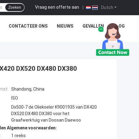
Vraag een offerte aan
|
Dutch
Zoeken
CONTACTEER ONS
NIEUWS
GEVALLEN
BLOG
 DX420 DX520 DX480 DX380
mst:
Shandong, China
ISO
Dx500-7 de Oliekoeler K9001935 van DX420
DX520 DX480 DX380 voor het
Graafwerktuig van Doosan Daewoo
den Algemene voorwaarden:
:
1 reeks