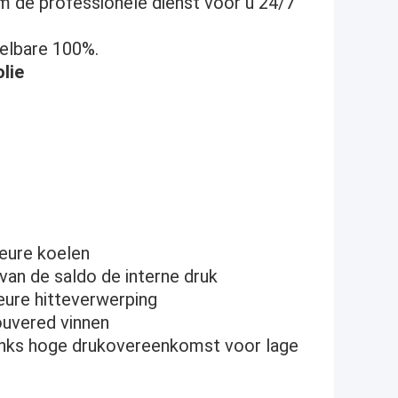
m de professionele dienst voor u 24/7
selbare 100%.
lie
ieure koelen
van de saldo de interne druk
eure hitteverwerping
ouvered vinnen
anks hoge drukovereenkomst voor lage