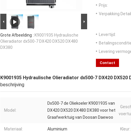
Prijs:
Verpakking Detail
Levertijd:
Grote Afbeelding :
K9001935 Hydraulische
Olieradiator dx500-7 DX420 DX520 DX480
Betalingsconditi
DX380
Levering vermog
Contact
K9001935 Hydraulische Olieradiator dx500-7 DX420 DX520
beschrijving
Dx500-7 de Oliekoeler K9001935 van
Gesch
Model:
DX420 DX520 DX480 DX380 voor het
voertu
Graafwerktuig van Doosan Daewoo
Materiaal:
Aluminium
Kleur: