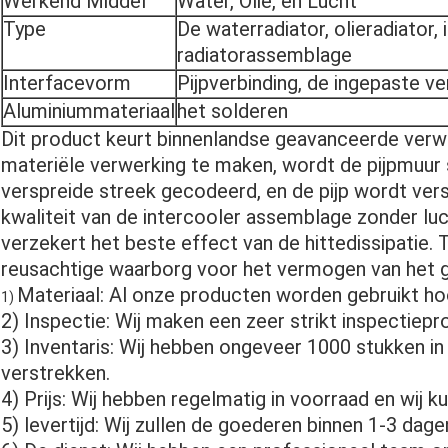
Werkend Middel
Water, Olie, en Lucht
Type
De waterradiator, olieradiator,
radiatorassemblage
Interfacevorm
Pijpverbinding, de ingepaste ve
Aluminiummateriaal
het solderen
Dit product keurt binnenlandse geavanceerde verw
materiële verwerking te maken, wordt de pijpmuur 
verspreide streek gecodeerd, en de pijp wordt vers
kwaliteit van de intercooler assemblage zonder lu
verzekert het beste effect van de hittedissipatie. T
reusachtige waarborg voor het vermogen van het g
Materiaal: Al onze producten worden gebruikt hoo
1)
2) Inspectie: Wij maken een zeer strikt inspectiepr
3) Inventaris: Wij hebben ongeveer 1000 stukken in
verstrekken.
4) Prijs: Wij hebben regelmatig in voorraad en wij 
5) levertijd: Wij zullen de goederen binnen 1-3 dage