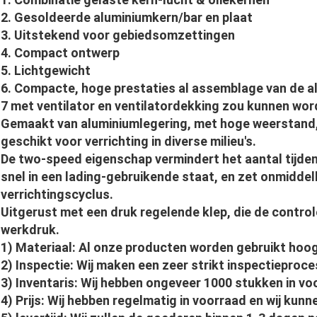
2. Gesoldeerde aluminiumkern/bar en plaat
3. Uitstekend voor gebiedsomzettingen
4. Compact ontwerp
5. Lichtgewicht
6. Compacte, hoge prestaties al assemblage van de 
7 met ventilator en ventilatordekking zou kunnen w
Gemaakt van aluminiumlegering, met hoge weerstand,
geschikt voor verrichting in diverse milieu's.
De two-speed eigenschap vermindert het aantal tijden
snel in een lading-gebruikende staat, en zet onmiddell
verrichtingscyclus.
Uitgerust met een druk regelende klep, die de contro
werkdruk.
1) Materiaal: Al onze producten worden gebruikt hoog
2) Inspectie: Wij maken een zeer strikt inspectieproce
3) Inventaris: Wij hebben ongeveer 1000 stukken in vo
4) Prijs: Wij hebben regelmatig in voorraad en wij kun