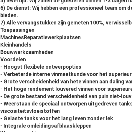
5) levertijd: Wij zullen de goederen binnen 1-3 dagen 
6) De dienst: Wij hebben een professioneel team om de
bieden.
7) Alle vervangstukken zijn gemeten 100%, verwissel
Toepassingen
MachinesReparatiewerkplaatsen
Kleinhandels
Bouwwerkzaamheden
Voordelen
- Hoogst flexibele ontwerpopties
- Verbeterde interne vinmeetkunde voor het superieu
- Grote verscheidenheid van hete vinnen aan daling va
- Het hoge rendement louvered vinnen voor superieur
- De grote bestand verscheidenheid van puin niet-lou
- Weerstaan de speciaal ontworpen uitgedreven tank
viscositeitsvloeistoffen
- Gelaste tanks voor het lang leven zonder lek
- Integrale omleidingsafblaaskleppen