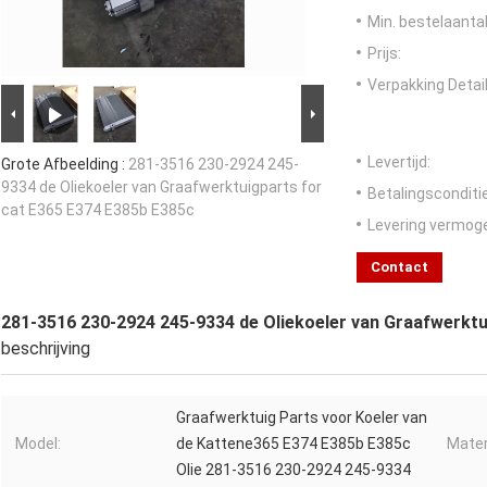
Min. bestelaantal
Prijs:
Verpakking Detail
Levertijd:
Grote Afbeelding :
281-3516 230-2924 245-
9334 de Oliekoeler van Graafwerktuigparts for
Betalingsconditi
cat E365 E374 E385b E385c
Levering vermog
Contact
281-3516 230-2924 245-9334 de Oliekoeler van Graafwerktu
beschrijving
Graafwerktuig Parts voor Koeler van
Model:
de Kattene365 E374 E385b E385c
Mater
Olie 281-3516 230-2924 245-9334