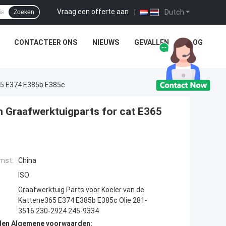
Vraag een offerte aan
|
Dutch
Zoeken
CONTACTEER ONS
NIEUWS
GEVALLEN
BLOG
65 E374 E385b E385c
 Graafwerktuigparts for cat E365
mst:
China
ISO
Graafwerktuig Parts voor Koeler van de
Kattene365 E374 E385b E385c Olie 281-
3516 230-2924 245-9334
den Algemene voorwaarden: