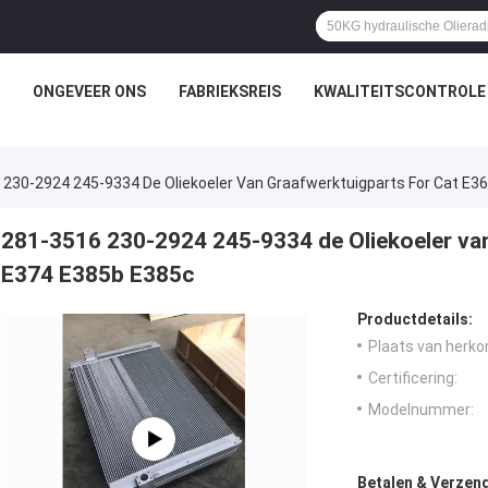
ONGEVEER ONS
FABRIEKSREIS
KWALITEITSCONTROLE
 230-2924 245-9334 De Oliekoeler Van Graafwerktuigparts For Cat E3
281-3516 230-2924 245-9334 de Oliekoeler van
E374 E385b E385c
Productdetails:
Plaats van herko
Certificering:
Modelnummer:
Betalen & Verzen