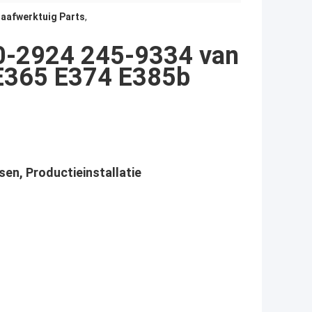
aafwerktuig Parts
,
30-2924 245-9334 van
 E365 E374 E385b
en, Productieinstallatie