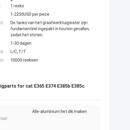
:
1 reeks
1-2250USD per piece
s:
De tanks van het graafwerktuigwater zijn
fundamenteel ingepakt in houten gevallen,
zodat het stoten
1-30 dagen
es:
L/C, T/T
en:
10000 reeksen
igparts for cat E365 E374 E385b E385c
Alle-aluminium het dik maken
iaal: