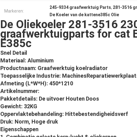
245-9334 graafwerktuig Parts
,
281-3516 gr
Markeren:
De Koeler van de kattene385c Olie
De Oliekoeler 281-3516 2
graafwerktuigparts for cat
E385c
Snel Detail
Materiaal: Aluminium
Productnaam: Graafwerktuig koelradiator
Toepasselijke Industrie: MachinesReparatiewerkplaats
Afmeting (L*W*H): 450*1210
Artikelnummer:
Pakketdetails: De uitvoer Houten Doos
Gewicht: 32KG
Oppervlaktebehandeling: Hittebestendigheidsverf
Druk: Norm, Hoge druk
Eigenschappen
1. Combinatie gelaste kern-lucht & oliekernen