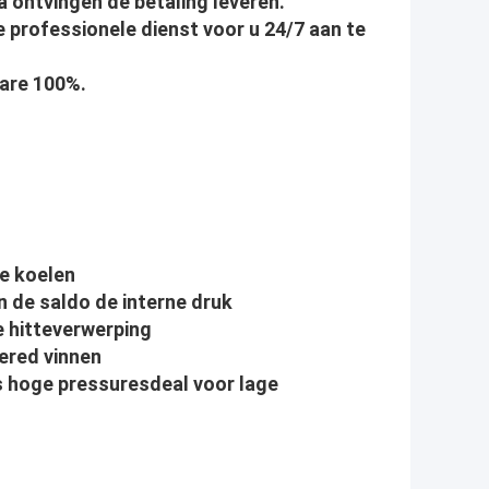
na ontvingen de betaling leveren.
 professionele dienst voor u 24/7 aan te
bare 100%.
re koelen
n de saldo de interne druk
e hitteverwerping
vered vinnen
s hoge pressuresdeal voor lage