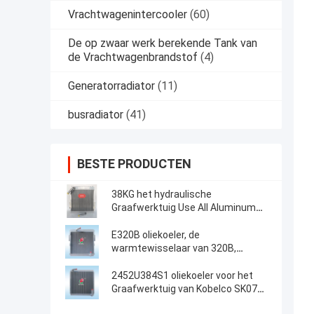
Vrachtwagenintercooler
(60)
De op zwaar werk berekende Tank van
de Vrachtwagenbrandstof
(4)
Generatorradiator
(11)
busradiator
(41)
BESTE PRODUCTEN
38KG het hydraulische
Graafwerktuig Use All Aluminum
van Voerman E320 van de
Olieradiator
E320B oliekoeler, de
warmtewisselaar van 320B,
Aluminiumplaat, luchtkoeler,
Radiator, olietank, luchtkoeler, 125-
2452U384S1 oliekoeler voor het
2970,118-9954
Graafwerktuig van Kobelco SK07N2
MD200BLC K907LC K907