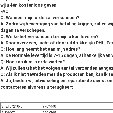
wij u één kostenloos geven
FAQ
Q: Wanneer mijn orde zal verschepen?
A: Zodra wij bevestiging van betaling krijgen, zullen 
dagen te verschepen.
Q: Welke het verschepen termijn u kan leveren?
A: Door overzees, lucht of door uitdrukkelijk (DHL, F
Q: Hoe lang neemt het aan mijn adres?
A: De Normale levertijd is 7-15 dagen, afhankelijk van w
Q: Hoe kan ik mijn orde vinden?
A: Wij zullen u het het volgen aantal verzenden aang
Q: Als ik niet tevreden met de producten ben, kan ik 
A: Ja, bieden wij uitwisseling en reparatie de dienst 
contacteren alvorens u terugkeert
.
Sh210/210-5
970*440