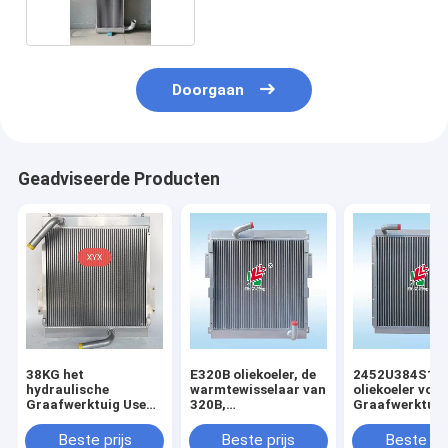
Doorgaan
Geadviseerde Producten
38KG het
E320B oliekoeler, de
2452U384S1
hydraulische
warmtewisselaar van
oliekoeler voor
Graafwerktuig Use
320B,
Graafwerktuig
All Aluminum van
Aluminiumplaat,
Kobelco SK07
Voerman E320 van
luchtkoeler,
MD200BLC K9
Beste prijs
Beste prijs
Beste pri