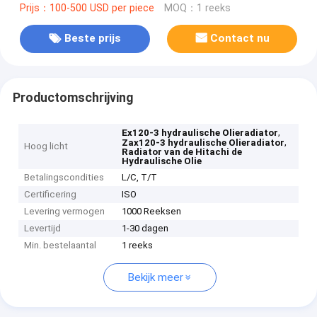
Prijs：100-500 USD per piece
MOQ：1 reeks
Beste prijs
Contact nu
Productomschrijving
,
Ex120-3 hydraulische Olieradiator
,
Zax120-3 hydraulische Olieradiator
Hoog licht
Radiator van de Hitachi de
Hydraulische Olie
Betalingscondities
L/C, T/T
Certificering
ISO
Levering vermogen
1000 Reeksen
Levertijd
1-30 dagen
Min. bestelaantal
1 reeks
Bekijk meer