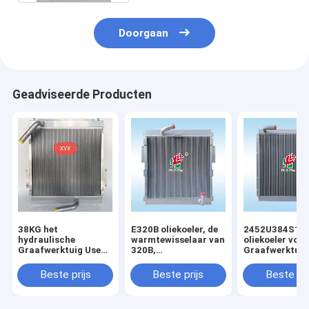
Doorgaan
Geadviseerde Producten
38KG het
E320B oliekoeler, de
2452U384S1
hydraulische
warmtewisselaar van
oliekoeler voor
Graafwerktuig Use
320B,
Graafwerktuig
All Aluminum van
Aluminiumplaat,
Kobelco SK07
Voerman E320 van
luchtkoeler,
MD200BLC K9
Beste prijs
Beste prijs
Beste pri
de Olieradiator
Radiator, olietank,
K907
luchtkoeler, 125-
2970,118-9954