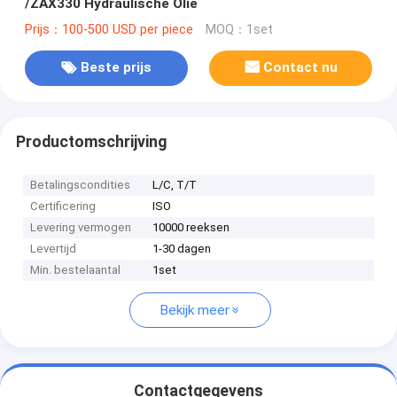
/ZAX330 Hydraulische Olie
Prijs：100-500 USD per piece
MOQ：1set
Beste prijs
Contact nu
Productomschrijving
Betalingscondities
L/C, T/T
Certificering
ISO
Levering vermogen
10000 reeksen
Levertijd
1-30 dagen
Min. bestelaantal
1set
Bekijk meer
Contactgegevens