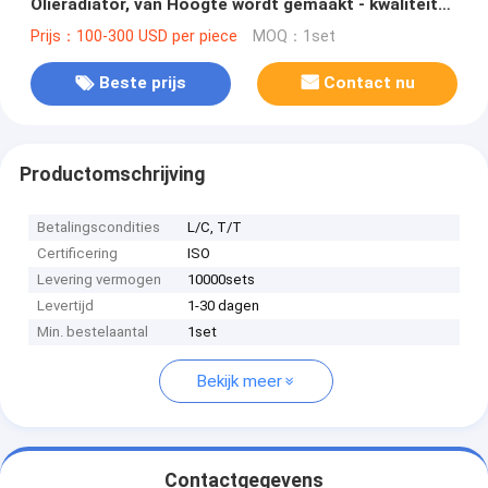
Olieradiator, van Hoogte wordt gemaakt - kwaliteit
Dik gemaakte Pijp
Prijs：100-300 USD per piece
MOQ：1set
Beste prijs
Contact nu
Productomschrijving
Betalingscondities
L/C, T/T
Certificering
ISO
Levering vermogen
10000sets
Levertijd
1-30 dagen
Min. bestelaantal
1set
Bekijk meer
Contactgegevens