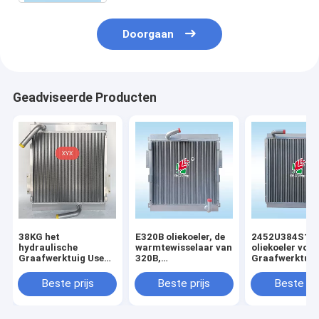
Doorgaan
Geadviseerde Producten
38KG het
E320B oliekoeler, de
2452U384S1
hydraulische
warmtewisselaar van
oliekoeler voor
Graafwerktuig Use
320B,
Graafwerktuig
All Aluminum van
Aluminiumplaat,
Kobelco SK07
Voerman E320 van
luchtkoeler,
MD200BLC K9
Beste prijs
Beste prijs
Beste pri
de Olieradiator
Radiator, olietank,
K907
luchtkoeler, 125-
2970,118-9954