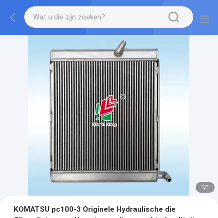
1
/
1
KOMATSU pc100-3 Originele Hydraulische die