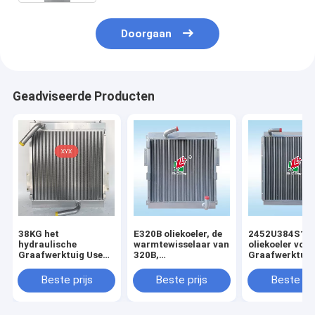
Doorgaan
Geadviseerde Producten
38KG het
E320B oliekoeler, de
2452U384S1
hydraulische
warmtewisselaar van
oliekoeler voor
Graafwerktuig Use
320B,
Graafwerktuig
All Aluminum van
Aluminiumplaat,
Kobelco SK07
Voerman E320 van
luchtkoeler,
MD200BLC K9
Beste prijs
Beste prijs
Beste pri
de Olieradiator
Radiator, olietank,
K907
luchtkoeler, 125-
2970,118-9954