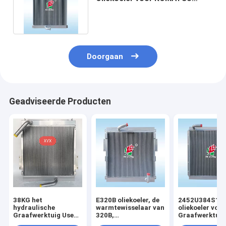
pc300-6 Graafwerktuig pc350-
6
Doorgaan
Geadviseerde Producten
38KG het
E320B oliekoeler, de
2452U384S1
hydraulische
warmtewisselaar van
oliekoeler voor
Graafwerktuig Use
320B,
Graafwerktuig
All Aluminum van
Aluminiumplaat,
Kobelco SK07