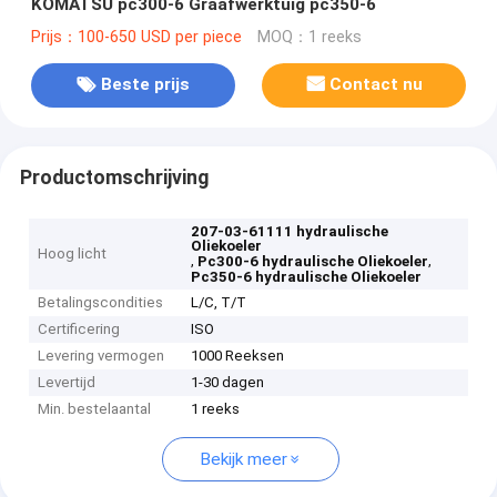
KOMATSU pc300-6 Graafwerktuig pc350-6
Prijs：100-650 USD per piece
MOQ：1 reeks
Beste prijs
Contact nu
Productomschrijving
207-03-61111 hydraulische
Oliekoeler
Hoog licht
,
,
Pc300-6 hydraulische Oliekoeler
Pc350-6 hydraulische Oliekoeler
Betalingscondities
L/C, T/T
Certificering
ISO
Levering vermogen
1000 Reeksen
Levertijd
1-30 dagen
Min. bestelaantal
1 reeks
Bekijk meer