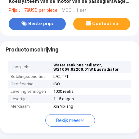
Koelsysteem van de motor van de passagierswagen
Watertank voor de bus
Prijs：178USD per piece
MOQ：1 set
Beste prijs
Contact nu
Productomschrijving
,
Water tank bus radiator
Hoog licht
W21009.02200.01W bus radiator
Betalingscondities
L/C, T/T
Certificering
ISO
Levering vermogen
1000 reeks
Levertijd
1-15 dagen
Merknaam
Xin Yixiang
Bekijk meer