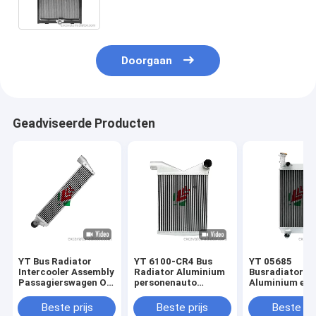
passagierswagen Watertank voor
de bus
Doorgaan
Geadviseerde Producten
YT Bus Radiator
YT 6100-CR4 Bus
YT 05685
Intercooler Assembly
Radiator Aluminium
Busradiator
Passagierswagen OE
personenauto
Aluminium en
1119010-02614
Koelsysteem
kunststof
220*920mm
Intercooler Voor
personenauto
Beste prijs
Beste prijs
Beste pri
bussen En auto
Koelsysteem