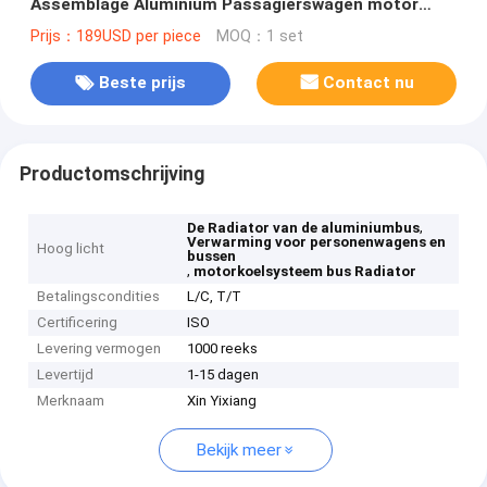
Assemblage Aluminium Passagierswagen motor
koelsysteem water Tank voor bus
Prijs：189USD per piece
MOQ：1 set
Beste prijs
Contact nu
Productomschrijving
,
De Radiator van de aluminiumbus
Verwarming voor personenwagens en
Hoog licht
bussen
,
motorkoelsysteem bus Radiator
Betalingscondities
L/C, T/T
Certificering
ISO
Levering vermogen
1000 reeks
Levertijd
1-15 dagen
Merknaam
Xin Yixiang
Bekijk meer