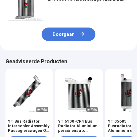
Passagierswagen motor
koelsysteem water Tank voor bus
Doorgaan
Geadviseerde Producten
YT Bus Radiator
YT 6100-CR4 Bus
YT 05685
Intercooler Assembly
Radiator Aluminium
Busradiator
Passagierswagen OE
personenauto
Aluminium en
1119010-02614
Koelsysteem
kunststof