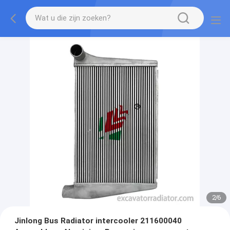
2
/
6
Jinlong Bus Radiator intercooler 211600040