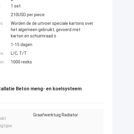
:
1 set
210USD per piece
s:
Worden de de uitvoer speciale kartons over
het algemeen gebruikt, gevoerd met
karton en schuimraad o
1-15 dagen
es:
L/C, T/T
en:
1000 reeks
allatie Beton meng- en koelsysteem
Graafwerktuig Radiator
ikt
igtype: