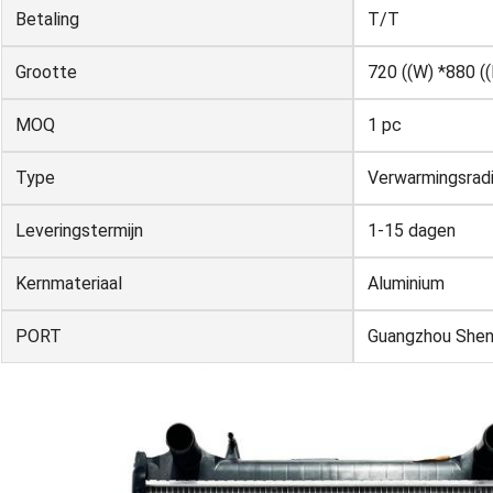
Betaling
T/T
Grootte
720 ((W) *880 (
MOQ
1 pc
Type
Verwarmingsradi
Leveringstermijn
1-15 dagen
Kernmateriaal
Aluminium
PORT
Guangzhou She