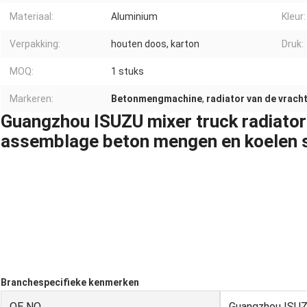
Materiaal:
Aluminium
Kleur:
Verpakking:
houten doos, karton
Druk:
MOQ:
1 stuks
Markeren:
Betonmengmachine
,
radiator van de vrac
Guangzhou ISUZU mixer truck radiator
assemblage beton mengen en koelen
Branchespecifieke kenmerken
OE NO.
Guangzhou ISUZU