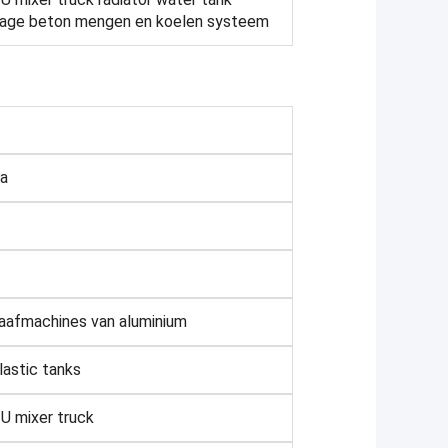
lage beton mengen en koelen systeem
na
raafmachines van aluminium
lastic tanks
U mixer truck