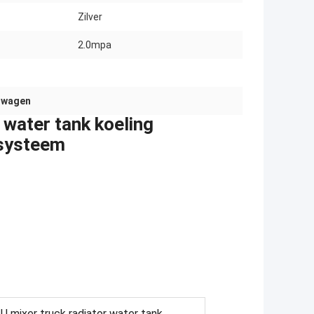
Zilver
2.0mpa
htwagen
 water tank koeling
 systeem
 mixer truck radiator water tank