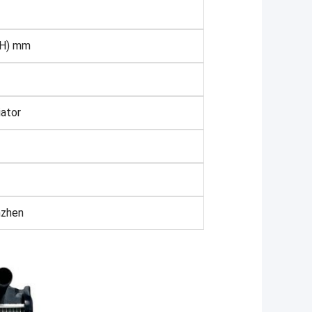
(H) mm
ator
nzhen