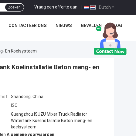
Vraag een offerte aan
|
Dutch
Zoeken
CONTACTEER ONS
NIEUWS
GEVALLEN
BLOG
ng- En Koelsysteem
nk Koelinstallatie Beton meng- en
mst:
Shandong, China
ISO
Guangzhou ISUZU Mixer Truck Radiator
Watertank Koelinstallatie Beton meng- en
koelsysteem
den Algemene voorwaarden: