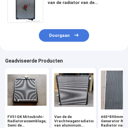
van de radiator van de
vrachtwagen Hino Radiator
Aluminium kern van de lading
Doorgaan
Geadviseerde Producten
FV51GK Mitsubishi-
Van de de
465*890mm Pe
Radiatorassemblage,
Vrachtwagenradiator
Generator Rad
Semi de
van aluminium
Radiator van d