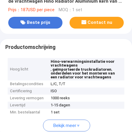
de vrachtwagen Hino Radiator Aluminium kern van de
lading
Prijs：187USD per piece
MOQ：1 set
Beste prijs
Contact nu
Productomschrijving
Hino-verwarmingsinstallatie voor
vrachtwagens
Hoog licht
,
,
geïmporteerde truckradiatoren
onderdelen voor het monteren van
een radiator voor vrachtwagens
Betalingscondities
L/C, T/T
Certificering
ISO
Levering vermogen
1000 reeks
Levertijd
1-15 dagen
Min. bestelaantal
1 set
Bekijk meer