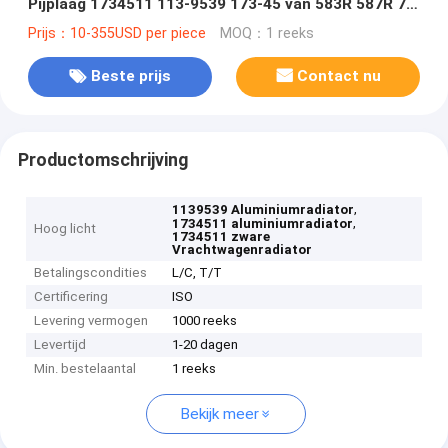
Pijplaag 1734511 113-9539 173-45 van 583R 587R 7A
7S 7SU 7U 8SU 583R
Prijs：10-355USD per piece
MOQ：1 reeks
Beste prijs
Contact nu
Productomschrijving
,
1139539 Aluminiumradiator
,
1734511 aluminiumradiator
Hoog licht
1734511 zware
Vrachtwagenradiator
Betalingscondities
L/C, T/T
Certificering
ISO
Levering vermogen
1000 reeks
Levertijd
1-20 dagen
Min. bestelaantal
1 reeks
Bekijk meer