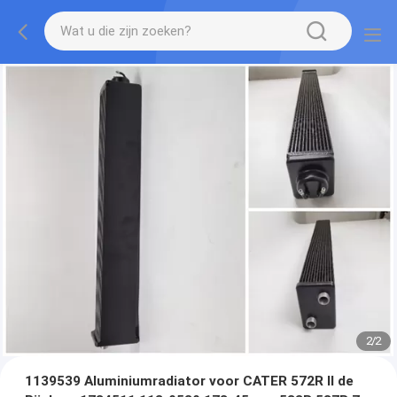
2
/
2
1139539 Aluminiumradiator voor CATER 572R II de