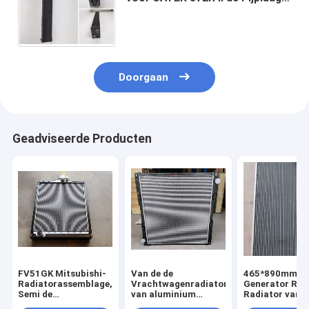
1734511 113-9539 173-45 van
583R 587R 7A 7S 7SU 7U 8SU
583R
Doorgaan
Geadviseerde Producten
FV51GK Mitsubishi-
Van de de
465*890mm Pe
Radiatorassemblage,
Vrachtwagenradiator
Generator Rad
Semi de
van aluminium
Radiator van d
Vrachtwagenradiator
Plastic Scania
Rijen de Op zw