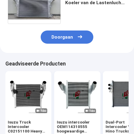
Koeler van de Lastenlucht
voor het Graafwerktuig van
KOMATSU
Doorgaan
Geadviseerde Producten
Isuzu Truck
Isuzu intercooler
Dual-Port
Intercooler
OEM114310555
Intercooler Vo
C02151100 Heavy
hoogwaardige
Hino Trucks