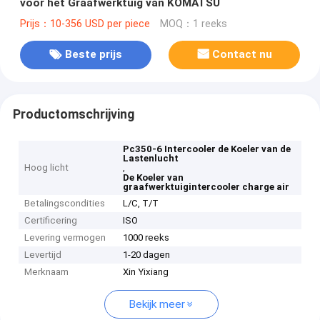
voor het Graafwerktuig van KOMATSU
Prijs：10-356 USD per piece
MOQ：1 reeks
Beste prijs
Contact nu
Productomschrijving
Pc350-6 Intercooler de Koeler van de
Lastenlucht
Hoog licht
,
De Koeler van
graafwerktuigintercooler charge air
Betalingscondities
L/C, T/T
Certificering
ISO
Levering vermogen
1000 reeks
Levertijd
1-20 dagen
Merknaam
Xin Yixiang
Bekijk meer