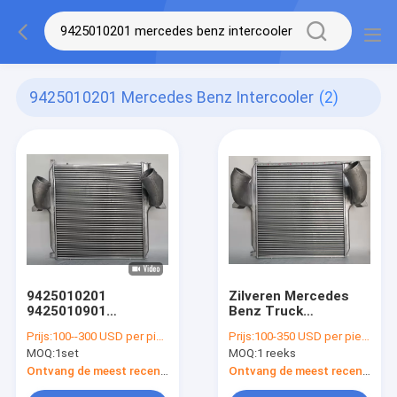
9425010201 Mercedes Benz Intercooler
(2)
9425010201
Zilveren Mercedes
9425010901
Benz Truck
9425010101
Intercooler
Prijs:
100--300 USD per piece
Prijs:
100-350 USD per piece
9425011001
9425010201/9425010901
MOQ:
1set
MOQ:
1 reeks
Mercedes Benz
Intercooler 96972,
Ontvang de meest recente Prijs
Ontvang de meest recente Prijs
OEM ODM