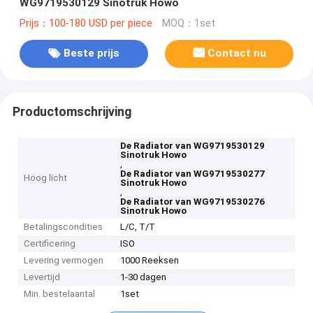
WG9719530129 Sinotruk Howo
Prijs：100-180 USD per piece
MOQ：1set
Beste prijs
Contact nu
Productomschrijving
De Radiator van WG9719530129
Sinotruk Howo
,
De Radiator van WG9719530277
Hoog licht
Sinotruk Howo
,
De Radiator van WG9719530276
Sinotruk Howo
Betalingscondities
L/C, T/T
Certificering
ISO
Levering vermogen
1000 Reeksen
Levertijd
1-30 dagen
Min. bestelaantal
1set