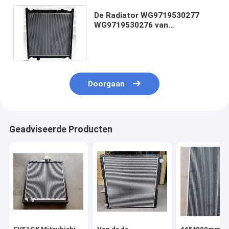
De Radiator WG9719530277
WG9719530276 van
WG9719530129 Sinotruk Howo
Doorgaan
Geadviseerde Producten