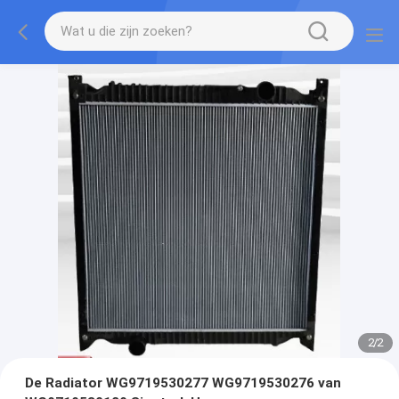
2
/
2
De Radiator WG9719530277 WG9719530276 van