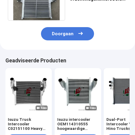
van SANY
160801050014A
Assemblage 62mm dik
Doorgaan
Geadviseerde Producten
Isuzu Truck
Isuzu intercooler
Dual-Port
Intercooler
OEM114310555
Intercooler Vo
C02151100 Heavy
hoogwaardige
Hino Trucks
Duty Truck
aluminium truck
Hoogwaardige