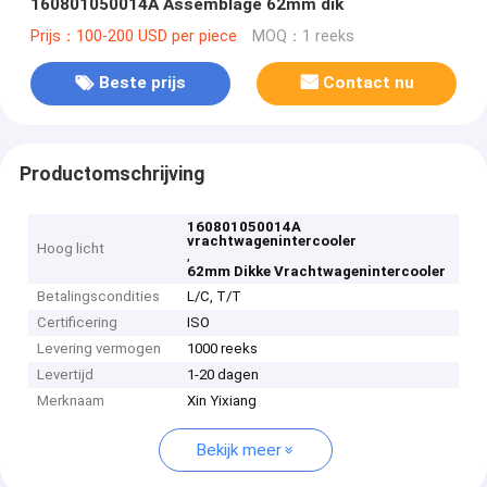
160801050014A Assemblage 62mm dik
Prijs：100-200 USD per piece
MOQ：1 reeks
Beste prijs
Contact nu
Productomschrijving
160801050014A
vrachtwagenintercooler
Hoog licht
,
62mm Dikke Vrachtwagenintercooler
Betalingscondities
L/C, T/T
Certificering
ISO
Levering vermogen
1000 reeks
Levertijd
1-20 dagen
Merknaam
Xin Yixiang
Bekijk meer