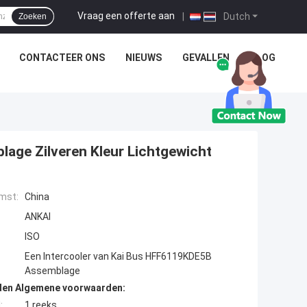
Vraag een offerte aan
|
Dutch
Zoeken
CONTACTEER ONS
NIEUWS
GEVALLEN
BLOG
age Zilveren Kleur Lichtgewicht
mst:
China
ANKAI
ISO
Een Intercooler van Kai Bus HFF6119KDE5B
Assemblage
den Algemene voorwaarden:
:
1 reeks