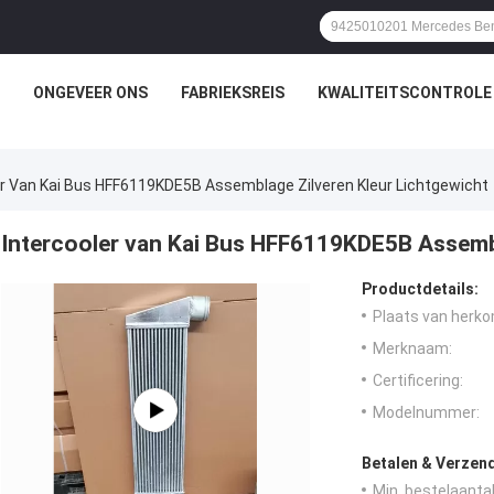
ONGEVEER ONS
FABRIEKSREIS
KWALITEITSCONTROLE
er Van Kai Bus HFF6119KDE5B Assemblage Zilveren Kleur Lichtgewicht
Intercooler van Kai Bus HFF6119KDE5B Assembl
Productdetails:
Plaats van herko
Merknaam:
Certificering:
Modelnummer:
Betalen & Verzen
Min. bestelaantal