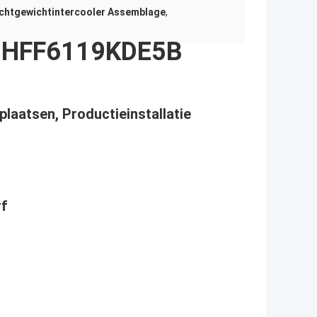
ichtgewichtintercooler Assemblage
,
us HFF6119KDE5B
laatsen, Productieinstallatie
rf