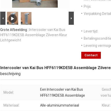
Prijs:
Verpakking Detail
Grote Afbeelding :
Intercooler van Kai Bus
Levertijd:
HFF6119KDE5B Assemblage Zilveren Kleur
Betalingsconditi
Lichtgewicht
Levering vermog
Contact
Intercooler van Kai Bus HFF6119KDE5B Assemblage Zilvere
beschrijving
Een Intercooler van Kai Bus
Gesch
Model:
HFF6119KDE5B Assemblage
voertu
Materiaal:
Alle-aluminiummateriaal
Kleur: