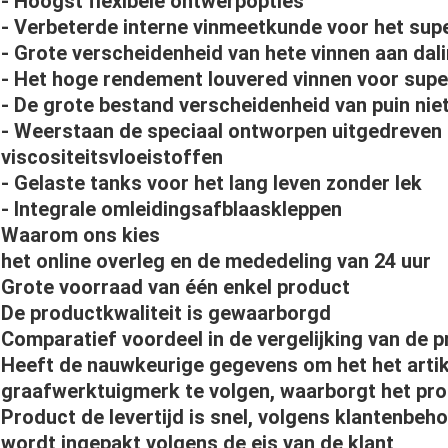
- Hoogst flexibele ontwerpopties
- Verbeterde interne vinmeetkunde voor het sup
- Grote verscheidenheid van hete vinnen aan dali
- Het hoge rendement louvered vinnen voor supe
- De grote bestand verscheidenheid van puin nie
- Weerstaan de speciaal ontworpen uitgedreven 
viscositeitsvloeistoffen
- Gelaste tanks voor het lang leven zonder lek
- Integrale omleidingsafblaaskleppen
Waarom ons kies
het online overleg en de mededeling van 24 uur
Grote voorraad van één enkel product
De productkwaliteit is gewaarborgd
Comparatief voordeel in de vergelijking van de 
Heeft de nauwkeurige gegevens om het het art
graafwerktuigmerk te volgen, waarborgt het pro
Product de levertijd is snel, volgens klantenbeh
wordt ingepakt volgens de eis van de klant