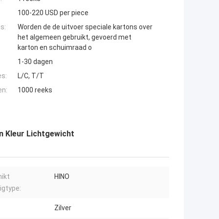
100-220 USD per piece
s:
Worden de de uitvoer speciale kartons over
het algemeen gebruikt, gevoerd met
karton en schuimraad o
1-30 dagen
es:
L/C, T/T
en:
1000 reeks
n Kleur Lichtgewicht
ikt
HINO
igtype:
Zilver