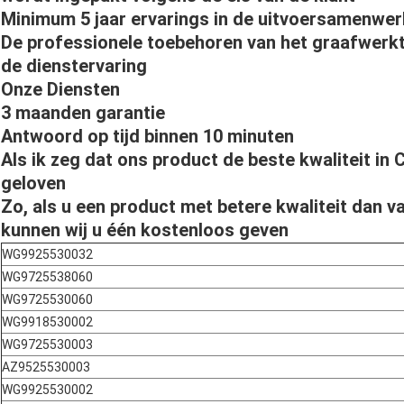
Minimum 5 jaar ervarings in de uitvoersamenwerk
De professionele toebehoren van het graafwerkt
de dienstervaring
Onze Diensten
3 maanden garantie
Antwoord op tijd binnen 10 minuten
Als ik zeg dat ons product de beste kwaliteit in C
geloven
Zo, als u een product met betere kwaliteit dan va
kunnen wij u één kostenloos geven
WG9925530032
WG9725538060
WG9725530060
WG9918530002
WG9725530003
AZ9525530003
WG9925530002