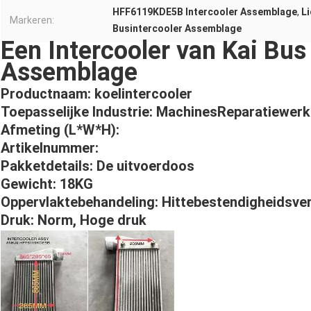
HFF6119KDE5B Intercooler Assemblage
,
L
Markeren:
Busintercooler Assemblage
Een Intercooler van Kai B
Assemblage
Productnaam: koelintercooler
Toepasselijke Industrie: MachinesReparatiewerkp
Afmeting (L*W*H):
Artikelnummer:
Pakketdetails: De uitvoerdoos
Gewicht: 18KG
Oppervlaktebehandeling: Hittebestendigheidsve
Druk: Norm, Hoge druk