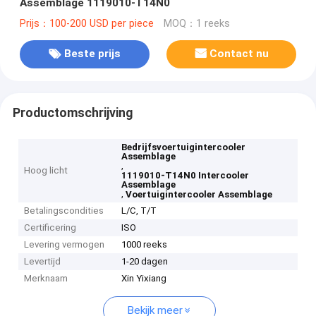
Assemblage 1119010-T14N0
Prijs：100-200 USD per piece
MOQ：1 reeks
Beste prijs
Contact nu
Productomschrijving
Bedrijfsvoertuigintercooler
Assemblage
,
Hoog licht
1119010-T14N0 Intercooler
Assemblage
,
Voertuigintercooler Assemblage
Betalingscondities
L/C, T/T
Certificering
ISO
Levering vermogen
1000 reeks
Levertijd
1-20 dagen
Merknaam
Xin Yixiang
Bekijk meer