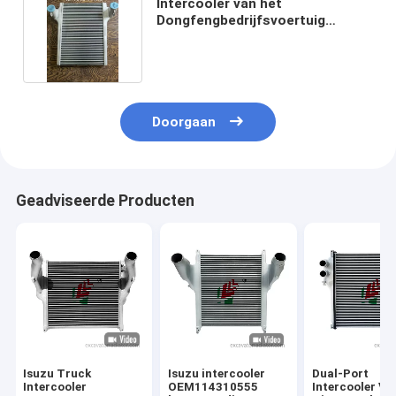
Intercooler van het
Dongfengbedrijfsvoertuig
Assemblage 1119010-T14N0
Doorgaan
Geadviseerde Producten
Isuzu Truck
Isuzu intercooler
Dual-Port
Intercooler
OEM114310555
Intercooler Vo