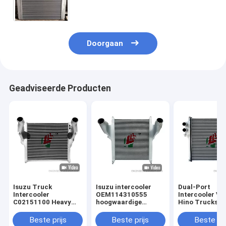
Vlaggeschip van Dongfeng Tianlong
Doorgaan
Geadviseerde Producten
Isuzu Truck
Isuzu intercooler
Dual-Port
Intercooler
OEM114310555
Intercooler Vo
C02151100 Heavy
hoogwaardige
Hino Trucks
Duty Truck
aluminium truck
Hoogwaardige
Hoogwaardige
warmteafvoer
aluminium ker
Beste prijs
Beste prijs
Beste pri
Intercooler Air
intercooler
Trucks