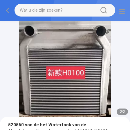
2
/
2
520560 van de het Watertank van de