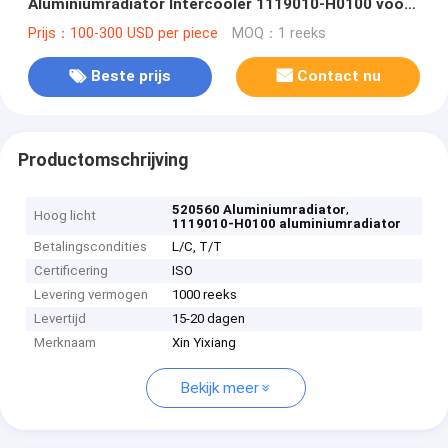
Aluminiumradiator Intercooler 1119010-H0100 voor
het Vlaggeschip van Dongfeng Tianlong
Prijs：100-300 USD per piece
MOQ：1 reeks
Beste prijs
Contact nu
Productomschrijving
,
520560 Aluminiumradiator
Hoog licht
1119010-H0100 aluminiumradiator
Betalingscondities
L/C, T/T
Certificering
ISO
Levering vermogen
1000 reeks
Levertijd
15-20 dagen
Merknaam
Xin Yixiang
Bekijk meer