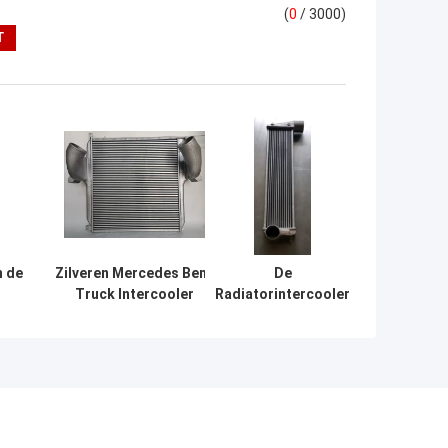
(
0
/ 3000)
n de
Zilveren Mercedes Benz
De
Truck Intercooler
Radiatorintercooler
,
9425010201/9425010901
van de Yutongbus
21
Assemblage
ooler
1119010-02614
220*920mm