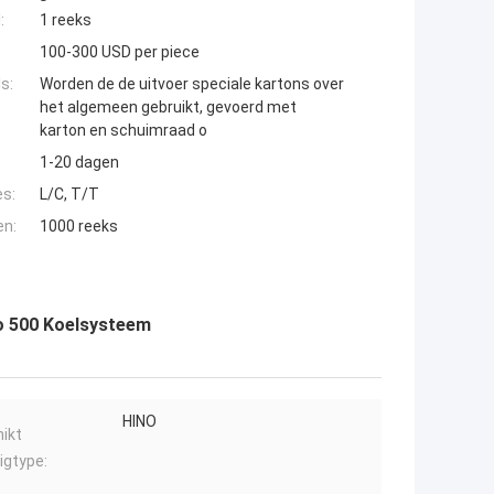
:
1 reeks
100-300 USD per piece
s:
Worden de de uitvoer speciale kartons over
het algemeen gebruikt, gevoerd met
karton en schuimraad o
1-20 dagen
es:
L/C, T/T
en:
1000 reeks
no 500 Koelsysteem
HINO
ikt
igtype: