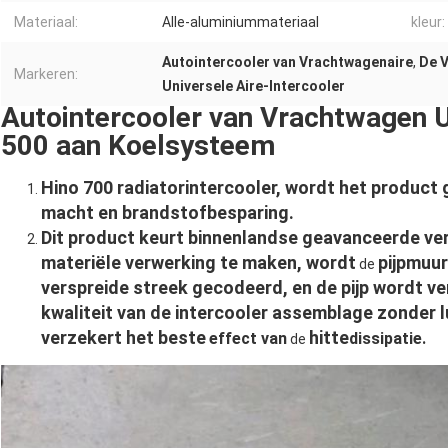
Materiaal:
Alle-aluminiummateriaal
kleur:
Autointercooler van Vrachtwagenaire
,
De V
Markeren:
Universele Aire-Intercooler
Autointercooler van Vrachtwagen U
500 aan Koelsysteem
Hino 700 radiatorintercooler, wordt het product
macht en brandstofbesparing.
Dit product keurt binnenlandse geavanceerde ve
materiële verwerking te maken, wordt
pijpmuur
de
verspreide streek gecodeerd, en de pijp wordt ve
kwaliteit van de intercooler assemblage zonder 
verzekert het beste
hitte
effect
van
dissipatie.
de