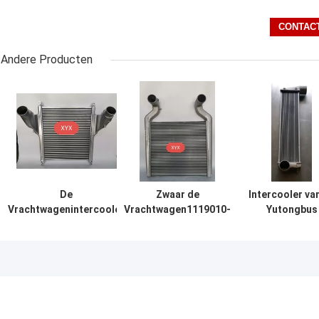
Andere Producten
De
Zwaar de
Intercooler va
Vrachtwagenintercooler
Vrachtwagen1119010-
Yutongbus
van ISUZU 6WF1 het
19w/b Water van FAW
Assemblage
Assemblagealuminium
aan Luchtintercooler
1119010-036
maakte Gemaakte Pijp
Radiator
Aluminiuminterc
dik