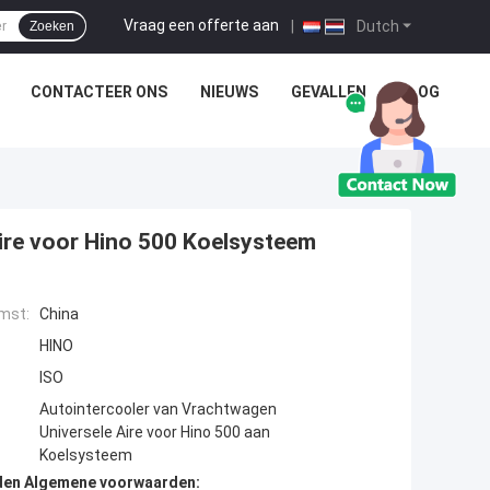
Vraag een offerte aan
|
Dutch
Zoeken
CONTACTEER ONS
NIEUWS
GEVALLEN
BLOG
ire voor Hino 500 Koelsysteem
mst:
China
HINO
ISO
Autointercooler van Vrachtwagen
Universele Aire voor Hino 500 aan
Koelsysteem
den Algemene voorwaarden: