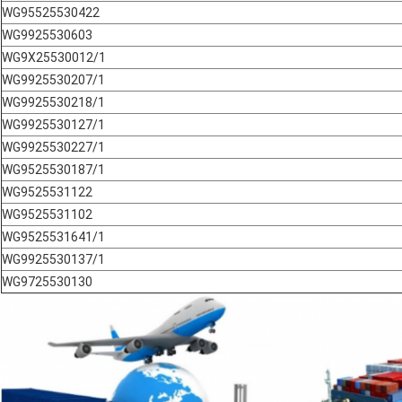
WG95525530422
WG9925530603
WG9X25530012/1
WG9925530207/1
WG9925530218/1
WG9925530127/1
WG9925530227/1
WG9525530187/1
WG9525531122
WG9525531102
WG9525531641/1
WG9925530137/1
WG9725530130