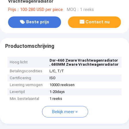
Vrachtwagenradiator
Prijs：100-280 USD per piece
MOQ：1 reeks
Beste prijs
Contact nu
Productomschrijving
Dsr-460 Zware Vrachtwagenradiator
Hoog licht
,
680MM Zware Vrachtwagenradiator
Betalingscondities
L/C, T/T
Certificering
ISO
Levering vermogen
10000 reeksen
Levertijd
1-20days
Min. bestelaantal
1 reeks
Bekijk meer