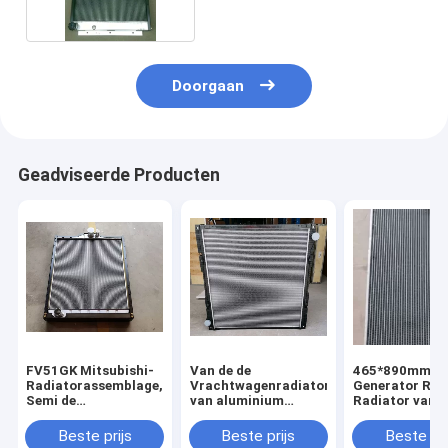
Doorgaan
Geadviseerde Producten
FV51GK Mitsubishi-
Van de de
465*890mm Pe
Radiatorassemblage,
Vrachtwagenradiator
Generator Rad
Semi de
van aluminium
Radiator van d
Vrachtwagenradiator
Plastic Scania
Rijen de Op zw
van 2rows
Zware het Watertank
werk berekend
Beste prijs
Beste prijs
Beste pri
1776026
Vrachtwagen