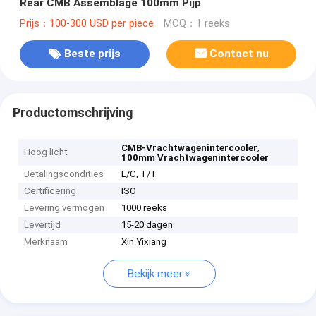
Rear CMB Assemblage 100mm Pijp
Prijs：100-300 USD per piece
MOQ：1 reeks
Beste prijs
Contact nu
Productomschrijving
,
CMB-Vrachtwagenintercooler
Hoog licht
100mm Vrachtwagenintercooler
Betalingscondities
L/C, T/T
Certificering
ISO
Levering vermogen
1000 reeks
Levertijd
15-20 dagen
Merknaam
Xin Yixiang
Bekijk meer