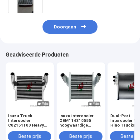
Doorgaan
Geadviseerde Producten
Isuzu Truck
Isuzu intercooler
Dual-Port
Intercooler
OEM114310555
Intercooler Vo
C02151100 Heavy
hoogwaardige
Hino Trucks
Duty Truck
aluminium truck
Hoogwaardige
Hoogwaardige
warmteafvoer
aluminium ker
Beste prijs
Beste prijs
Beste pri
Intercooler Air
intercooler
Trucks