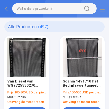
Alle Producten
(497)
Van Diesel van
Scania 1491710 het
WG9725530270
Bedrijfsvoertuiggebruik
Haowo Plastic het
van 1766125 Diesel
Prijs:
100-300 USD per piece
Prijs:
100-500 USD per piece
Aluminiummateriaal
Vrachtwagenradiators
MOQ:
1 reeks
MOQ:
1 reeks
Vrachtwagenradiators
Ontvang de meest recente Prijs
Ontvang de meest recente Prijs