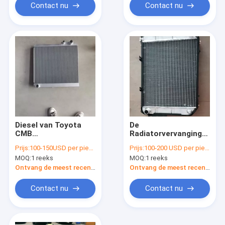
Contact nu
Contact nu
Diesel van Toyota
De
CMB
Radiatorvervanging
Vrachtwagenradiators
van de
Prijs:
100-150USD per piece
Prijs:
100-200 USD per piece
Twee de Kunststof
Hangzhou30hb
MOQ:
1 reeks
MOQ:
1 reeks
van het
Vorkheftruck, 2 Rijen
Rijenaluminium
Mechanische
Ontvang de meest recente Prijs
Ontvang de meest recente Prijs
Radiator
Contact nu
Contact nu