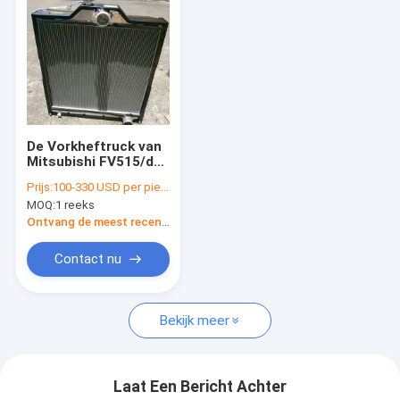
De Vorkheftruck van
Mitsubishi FV515/de
Zware Assemblage
Prijs:
100-330 USD per piece
van de
MOQ:
1 reeks
Vrachtwagenradiator
Ontvang de meest recente Prijs
Contact nu
Bekijk meer
Laat Een Bericht Achter