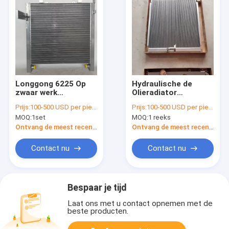
Longgong 6225 Op
Hydraulische de
zwaar werk
Olieradiator
berekende Radiator,
KOMATSU pc400-6
Prijs:
100-500 USD per piece
Prijs:
100-500 USD per piece
50mm Aftermarket
Graafwerktuig Use
MOQ:
1set
MOQ:
1 reeks
Aluminiumradiators
van de plaatvin
Ontvang de meest recente Prijs
Ontvang de meest recente Prijs
Contact nu
Contact nu
Bespaar je tijd
Laat ons met u contact opnemen met de
beste producten.