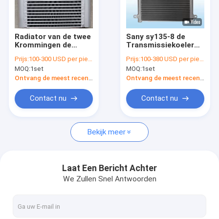
Fabrieksreis
Kwaliteitscontrole
Radiator van de twee
Sany sy135-8 de
Krommingen de
Transmissiekoeler
Contacteer ons
Hydraulische Olie
van
Prijs:
100-300 USD per piece
Prijs:
100-380 USD per piece
voor Graafwerktuig
Graafwerktuigaluminum
MOQ:
1set
MOQ:
1set
410*550*60mm van
radiator with
Nieuws
Voerman E303
Ontvang de meest recente Prijs
Ontvang de meest recente Prijs
Gevallen
Contact nu
Contact nu
Blog
Bekijk meer
Graafwerktuig Radiator
Laat Een Bericht Achter
We Zullen Snel Antwoorden
Hydraulische Olieradiator
Bulldozerradiator