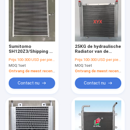
Sumitomo
25KG de hydraulische
SH120Z3/Shipping en
Radiator van de
de
Oliekoeler, pc120-5
Prijs:
100-300 USD per piece
Prijs:
100-300 USD per piece
Radiatorassemblage
Graafwerktuig
MOQ:
1set
MOQ:
1set
25KG van de
Komatsu Radiator
behandelings120a3
Ontvang de meest recente Prijs
Ontvang de meest recente Prijs
Hydraulische Olie
Contact nu
Contact nu
Huis
Producten
Ongeveer ons