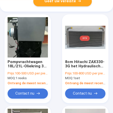
Geef uw vereiste
Pompvrachtwagen
8cm Hitachi ZAX330-
18L/21L-Oliekring 3
3G het Hydraulische
Rijradiator met het
Graafwerktuig
Prijs:
100-500 USD per piece
Prijs:
100-800 USD per piece
Elektrische Gebruik
Pressure Resistant
MOQ:
1 reeks
MOQ:
1set
van het Ventilator
van de Olieradiator
Hydraulische
Ontvang de meest recente Prijs
Ontvang de meest recente Prijs
Systeem
Contact nu
Contact nu