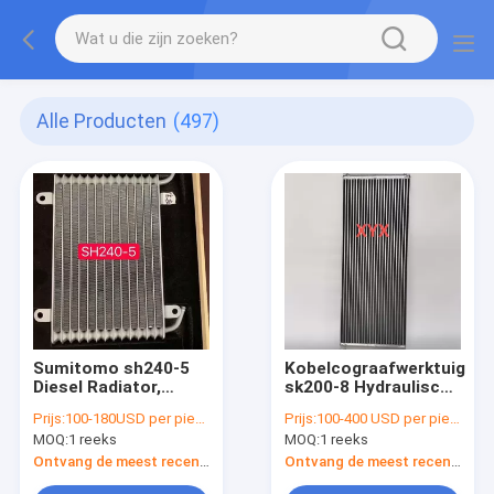
Alle Producten
(497)
Sumitomo sh240-5
Kobelcograafwerktuig
Diesel Radiator,
sk200-8 Hydraulische
Graafwerktuig Two
Olieradiator 935mm
Prijs:
100-180USD per piece
Prijs:
100-400 USD per piece
Row Radiator
Hoogte
MOQ:
1 reeks
MOQ:
1 reeks
Ontvang de meest recente Prijs
Ontvang de meest recente Prijs