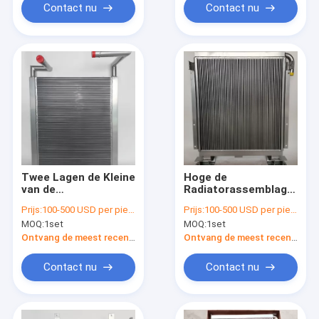
Contact nu
Contact nu
Twee Lagen de Kleine
Hoge de
van de
Radiatorassemblage
Aluminiumradiator
pc200-6 het
Prijs:
100-500 USD per piece
Prijs:
100-500 USD per piece
Assemblage voor
Graafwerktuig Parts
MOQ:
1set
MOQ:
1set
Hitachi ex330-3
van de Voet
Graafwerktuig
Hydraulische Olie van
Ontvang de meest recente Prijs
Ontvang de meest recente Prijs
KOMATSU
Contact nu
Contact nu