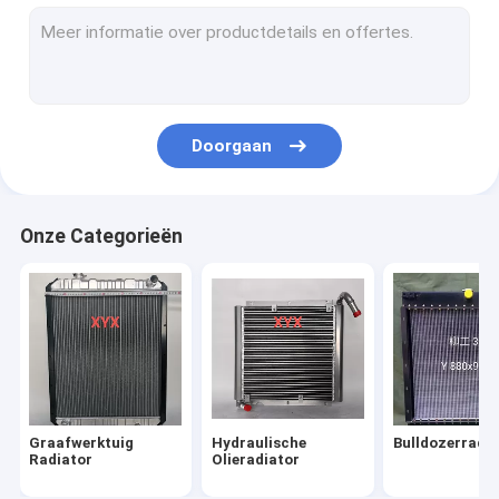
Zware Vrachtwagenradiator
Diesel Vrachtwagenradiators
Vrachtwagenintercooler
Doorgaan
De op zwaar werk berekende Tank van de Vrachtwagenbran
Generatorradiator
Onze Categorieën
busradiator
Graafwerktuig
Hydraulische
Bulldozerradia
Radiator
Olieradiator