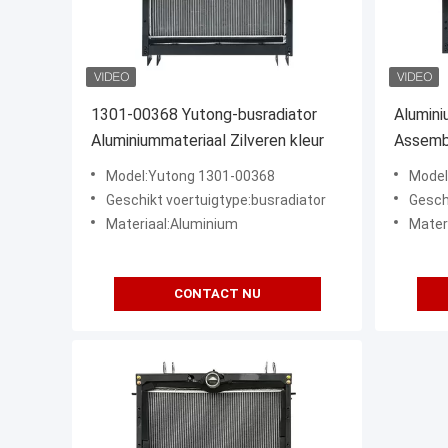
1301-00368 Yutong-busradiator
Alumini
Aluminiummateriaal Zilveren kleur
Assemb
Radiat
Model:Yutong 1301-00368
Model
Geschikt voertuigtype:busradiator
Gesch
Materiaal:Aluminium
Mater
CONTACT NU