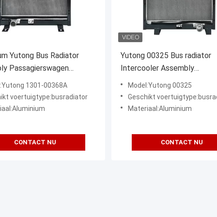
um Yutong Bus Radiator
Yutong 00325 Bus radiator
ly Passagierswagen
Intercooler Assembly
or Koeler 1301-00368A
Passagierswagen radiator 1
:Yutong 1301-00368A
Model:Yutong 00325
00325
ikt voertuigtype:busradiator
Geschikt voertuigtype:busra
iaal:Aluminium
Materiaal:Aluminium
CONTACT NU
CONTACT NU