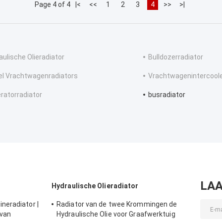
Page 4 of 4
|<
<<
1
2
3
4
>>
>|
aulische Olieradiator
Bulldozerradiator
el Vrachtwagenradiators
Vrachtwagenintercool
ratorradiator
busradiator
LAA
Hydraulische Olieradiator
neradiator |
Radiator van de twee Krommingen de
 van
Hydraulische Olie voor Graafwerktuig