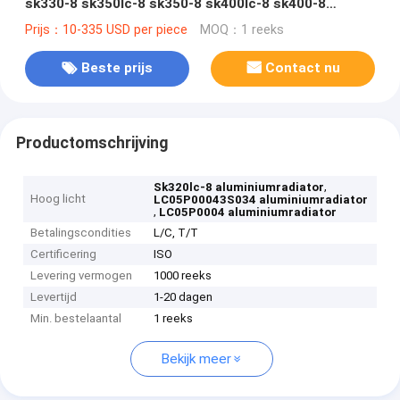
sk330-8 sk350lc-8 sk350-8 sk400lc-8 sk400-8
LC05P00043S001 LC05P00043S034
Prijs：10-335 USD per piece
MOQ：1 reeks
Beste prijs
Contact nu
Productomschrijving
,
Sk320lc-8 aluminiumradiator
Hoog licht
LC05P00043S034 aluminiumradiator
,
LC05P0004 aluminiumradiator
Betalingscondities
L/C, T/T
Certificering
ISO
Levering vermogen
1000 reeks
Levertijd
1-20 dagen
Min. bestelaantal
1 reeks
Bekijk meer