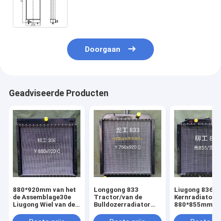
sk350-8 sk400lc-8 sk400-8
LC05P00043S001 LC05P00043S034
Doorgaan
Geadviseerde Producten
880*920mm van het
Longgong 833
Liugong 836 L
de Assemblage30e
Tractor/van de
Kernradiator,
Liugong Wiel van de
Bulldozerradiator
880*855mm Z
Bulldozerradiator de
Aluminiumkern
Aluminiumradi
Ladervervangstukken
880*855mm