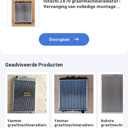
Hitachi ZX70 graafmachineradiator |
Vervanging van volledige montage |
Commerciële koelcomponent
Doorgaan
Geadviseerde Producten
Yanmar
Yanmar
Kubota
graafmachineradiator
graafmachineradiator
graafmachiner