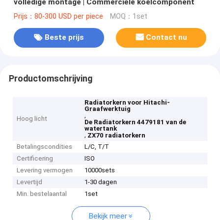
volledige montage | Commerciële koelcomponent
Prijs：80-300 USD per piece
MOQ：1set
Beste prijs
Contact nu
Productomschrijving
Radiatorkern voor Hitachi-
Graafwerktuig
,
Hoog licht
De Radiatorkern 4479181 van de
watertank
,
ZX70 radiatorkern
Betalingscondities
L/C, T/T
Certificering
ISO
Levering vermogen
10000sets
Levertijd
1-30 dagen
Min. bestelaantal
1set
Bekijk meer