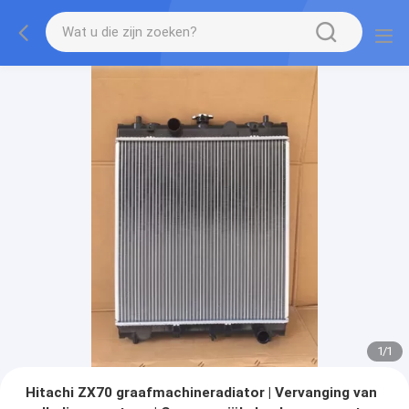
1
/
1
Hitachi ZX70 graafmachineradiator | Vervanging van