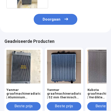
Doorgaan
Geadviseerde Producten
Yanmar
Yanmar
Kubota
graafmachineradiator
graafmachineradiator
graafmachiner
| Aluminium
| 52 mm thermisch
| Verdikte
koelsysteemmontage
beheersysteem |
warmtewissela
| Aangepaste
Universele pasvorm
Industriële kwa
Beste prijs
Beste prijs
Beste pri
specificatie volledige
aluminium
volledig alumi