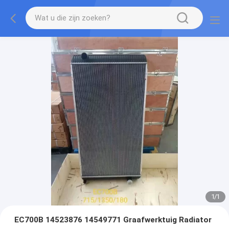
1
/
1
EC700B 14523876 14549771 Graafwerktuig Radiator