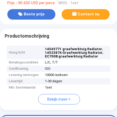
Prijs：80-600 USD per piece
MOQ：1set
Beste prijs
Contact nu
Productomschrijving
,
14549771 graafwerktuig Radiator
Hoog licht
,
14523876 Graafwerktuig Radiator
EC700B graafwerktuig Radiator
Betalingscondities
L/C, T/T
Certificering
ISO
Levering vermogen
10000 reeksen
Levertijd
1-30 dagen
Min. bestelaantal
1set
Bekijk meer