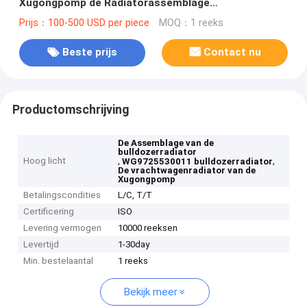
Xugongpomp de Radiatorassemblage
WG9725530011
Prijs：100-500 USD per piece
MOQ：1 reeks
Beste prijs
Contact nu
Productomschrijving
De Assemblage van de
bulldozerradiator
Hoog licht
,
,
WG9725530011 bulldozerradiator
De vrachtwagenradiator van de
Xugongpomp
Betalingscondities
L/C, T/T
Certificering
ISO
Levering vermogen
10000 reeksen
Levertijd
1-30day
Min. bestelaantal
1 reeks
Bekijk meer