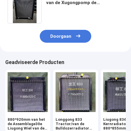
van de Xugongpomp de
Radiatorassemblage
WG9725530011
Doorgaan
Geadviseerde Producten
880*920mm van het
Longgong 833
Liugong 836 L
de Assemblage30e
Tractor/van de
Kernradiator,
Liugong Wiel van de
Bulldozerradiator
880*855mm Z