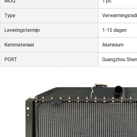
MOQ
1 pc
Type
Verwarmingsradi
Leveringstermijn
1-15 dagen
Kernmateriaal
Aluminium
PORT
Guangzhou She