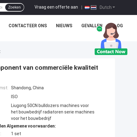
Vraag een offerte aan
|
Dutch
Zoeken
CONTACTEER ONS
NIEUWS
GEVALLEN
BLOG
t
ponent van commerciële kwaliteit
mst:
Shandong, China
ISO
Liugong 50CN bulldozers machines voor
het bouwbedrijf radiatoren serie machines
voor het bouwbedrijf
den Algemene voorwaarden:
:
1 set