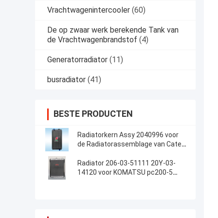
Vrachtwagenintercooler
(60)
De op zwaar werk berekende Tank van
de Vrachtwagenbrandstof
(4)
Generatorradiator
(11)
busradiator
(41)
BESTE PRODUCTEN
Radiatorkern Assy 2040996 voor
de Radiatorassemblage van Cater
CAT E320C 320CAluminum voor
Graafwerktuig
Radiator 206-03-51111 20Y-03-
14120 voor KOMATSU pc200-5
pc220-5