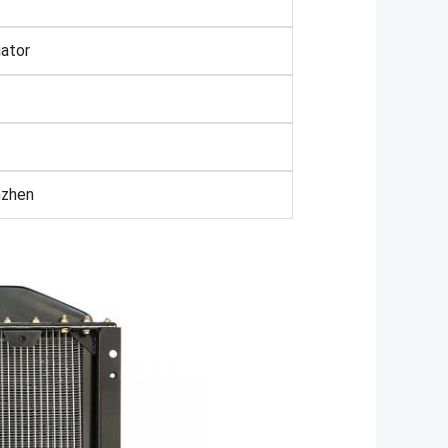
ator
nzhen