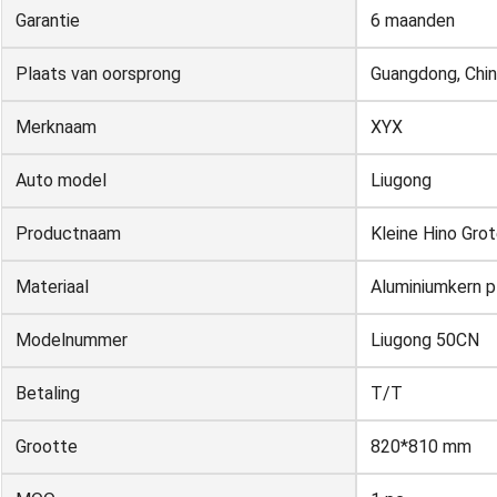
Garantie
6 maanden
Plaats van oorsprong
Guangdong, Chi
Merknaam
XYX
Auto model
Liugong
Productnaam
Kleine Hino Gro
Materiaal
Aluminiumkern p
Modelnummer
Liugong 50CN
Betaling
T/T
Grootte
820*810 mm