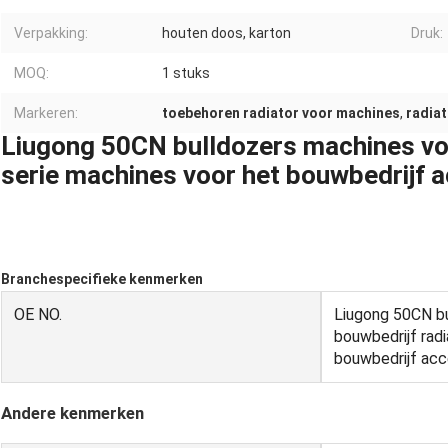
Verpakking:
houten doos, karton
Druk:
MOQ:
1 stuks
Markeren:
toebehoren radiator voor machines
,
radia
Liugong 50CN bulldozers machines voo
serie machines voor het bouwbedrijf 
Branchespecifieke kenmerken
OE NO.
Liugong 50CN bu
bouwbedrijf rad
bouwbedrijf acc
Andere kenmerken