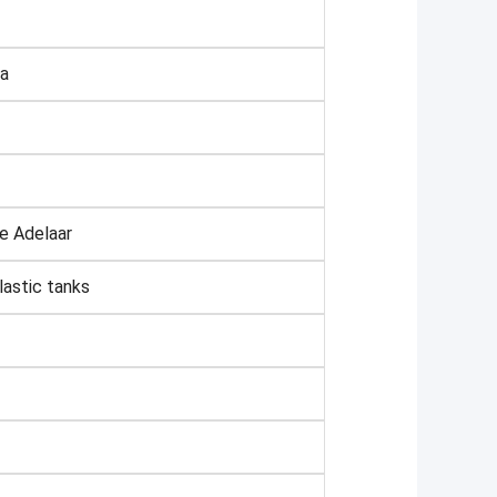
na
te Adelaar
lastic tanks