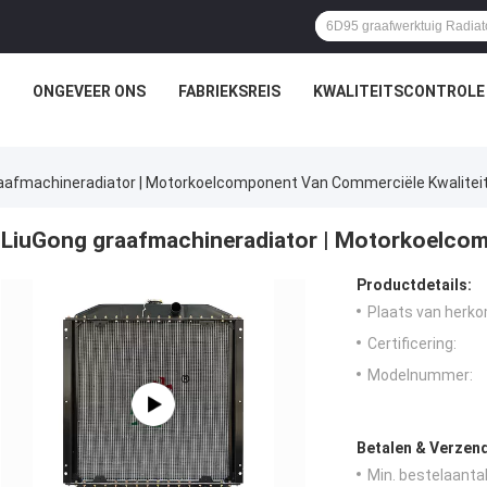
ONGEVEER ONS
FABRIEKSREIS
KWALITEITSCONTROLE
aafmachineradiator | Motorkoelcomponent Van Commerciële Kwalitei
LiuGong graafmachineradiator | Motorkoelcom
Productdetails:
Plaats van herko
Certificering:
Modelnummer:
Betalen & Verzen
Min. bestelaantal