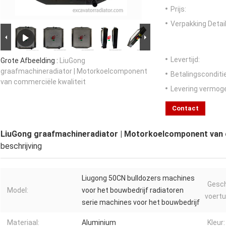
Prijs:
Verpakking Detail
Levertijd:
Grote Afbeelding :
LiuGong
graafmachineradiator | Motorkoelcomponent
Betalingsconditi
van commerciële kwaliteit
Levering vermog
Contact
LiuGong graafmachineradiator | Motorkoelcomponent van 
beschrijving
Liugong 50CN bulldozers machines
Gesch
Model:
voor het bouwbedrijf radiatoren
voertu
serie machines voor het bouwbedrijf
Materiaal:
Aluminium
Kleur: