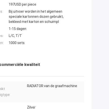
197USD per piece
s:
Bij uitvoer worden in het algemeen
speciale kartonnen dozen gebruikt,
bekleed met karton en schuimpl
1-15 dagen
es:
L/C, T/T
en:
1000 sets
commerciële kwaliteit
RADIATOR van de graafmachine
ikt
igtype:
Zilver