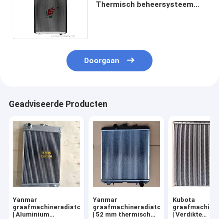
Thermisch beheersysteem
Commerciële kwaliteit
Doorgaan
Geadviseerde Producten
Yanmar
Yanmar
Kubota
graafmachineradiator
graafmachineradiator
graafmachiner
| Aluminium
| 52 mm thermisch
| Verdikte