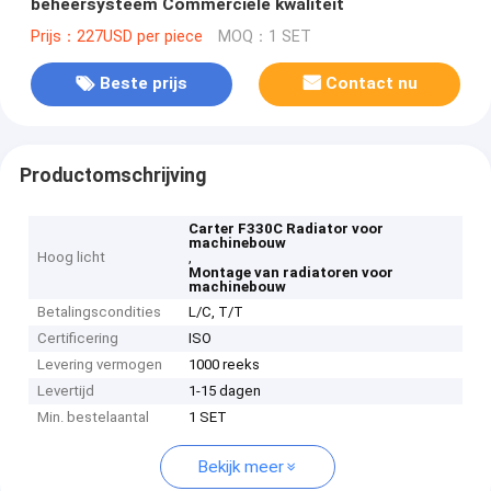
beheersysteem Commerciële kwaliteit
Prijs：227USD per piece
MOQ：1 SET
Beste prijs
Contact nu
Productomschrijving
Carter F330C Radiator voor
machinebouw
Hoog licht
,
Montage van radiatoren voor
machinebouw
Betalingscondities
L/C, T/T
Certificering
ISO
Levering vermogen
1000 reeks
Levertijd
1-15 dagen
Min. bestelaantal
1 SET
Bekijk meer