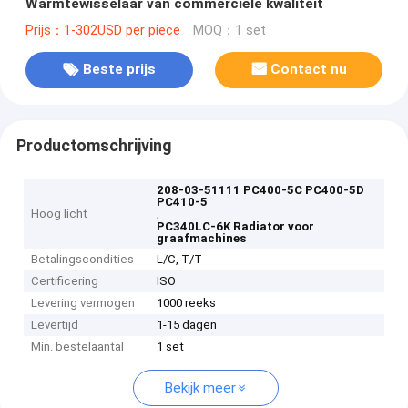
Warmtewisselaar van commerciële kwaliteit
Prijs：1-302USD per piece
MOQ：1 set
Beste prijs
Contact nu
Productomschrijving
208-03-51111 PC400-5C PC400-5D
PC410-5
Hoog licht
,
PC340LC-6K Radiator voor
graafmachines
Betalingscondities
L/C, T/T
Certificering
ISO
Levering vermogen
1000 reeks
Levertijd
1-15 dagen
Min. bestelaantal
1 set
Bekijk meer