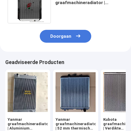
graafmachineradiator |
Warmtewisselaar van
commerciële kwaliteit
Doorgaan
Geadviseerde Producten
Yanmar
Yanmar
Kubota
graafmachineradiator
graafmachineradiator
graafmachiner
| Aluminium
| 52 mm thermisch
| Verdikte