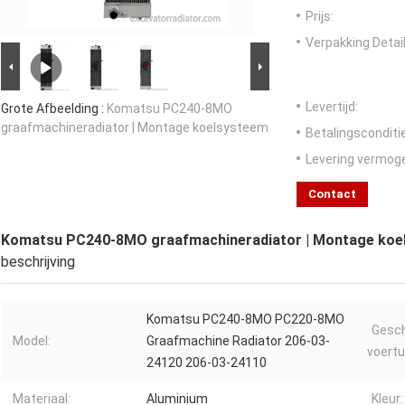
Prijs:
Verpakking Detail
Levertijd:
Grote Afbeelding :
Komatsu PC240-8MO
graafmachineradiator | Montage koelsysteem
Betalingsconditi
Levering vermog
Contact
Komatsu PC240-8MO graafmachineradiator | Montage koe
beschrijving
Komatsu PC240-8MO PC220-8MO
Gesch
Model:
Graafmachine Radiator 206-03-
voertu
24120 206-03-24110
Materiaal:
Aluminium
Kleur: