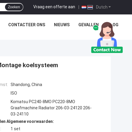
Vraag een offerte aan
|
Dutch
Zoeken
CONTACTEER ONS
NIEUWS
GEVALLEN
BLOG
Montage koelsysteem
mst:
Shandong, China
ISO
Komatsu PC240-8MO PC220-8MO
Graafmachine Radiator 206-03-24120 206-
03-24110
den Algemene voorwaarden:
:
1 set