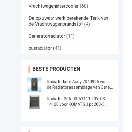
Vrachtwagenintercooler
(60)
De op zwaar werk berekende Tank van
de Vrachtwagenbrandstof
(4)
Generatorradiator
(11)
busradiator
(41)
BESTE PRODUCTEN
Radiatorkern Assy 2040996 voor
de Radiatorassemblage van Cater
CAT E320C 320CAluminum voor
Graafwerktuig
Radiator 206-03-51111 20Y-03-
14120 voor KOMATSU pc200-5
pc220-5