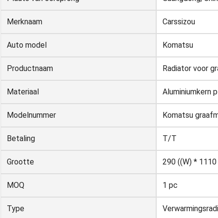
Merknaam
Carssizou
Auto model
Komatsu
Productnaam
Radiator voor g
Materiaal
Aluminiumkern p
Modelnummer
Komatsu graaf
Betaling
T/T
Grootte
290 ((W) * 1110
MOQ
1 pc
Type
Verwarmingsradi