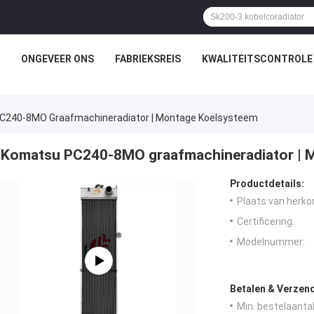
ONGEVEER ONS
FABRIEKSREIS
KWALITEITSCONTROLE
C240-8MO Graafmachineradiator | Montage Koelsysteem
Komatsu PC240-8MO graafmachineradiator | 
Productdetails:
Plaats van herko
Certificering:
Modelnummer:
Betalen & Verzen
Min. bestelaantal