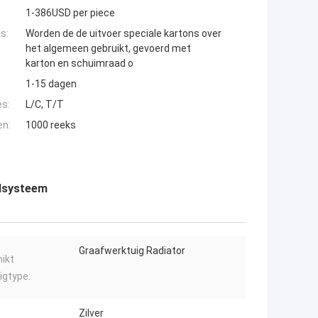
1-386USD per piece
s:
Worden de de uitvoer speciale kartons over
het algemeen gebruikt, gevoerd met
karton en schuimraad o
1-15 dagen
es:
L/C, T/T
en:
1000 reeks
lsysteem
Graafwerktuig Radiator
ikt
igtype:
Zilver