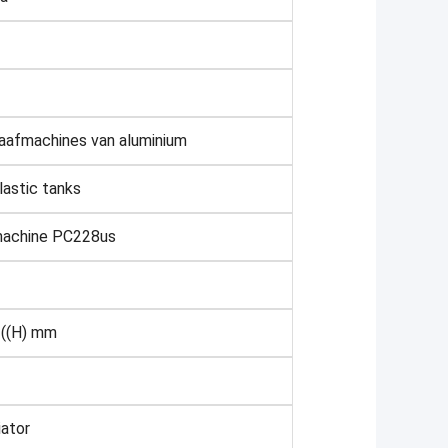
raafmachines van aluminium
lastic tanks
machine PC228us
 ((H) mm
ator