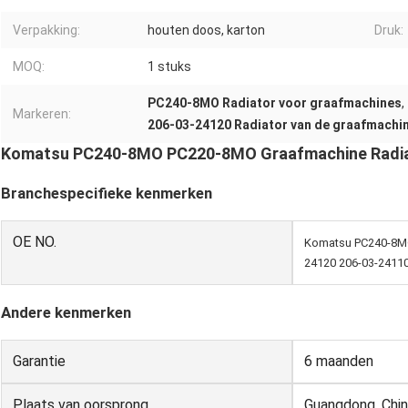
Verpakking:
houten doos, karton
Druk:
MOQ:
1 stuks
PC240-8MO Radiator voor graafmachines
,
Markeren:
206-03-24120 Radiator van de graafmachi
Komatsu PC240-8MO PC220-8MO Graafmachine Radia
Branchespecifieke kenmerken
OE NO.
Komatsu PC240-8MO
24120 206-03-2411
Andere kenmerken
Garantie
6 maanden
Plaats van oorsprong
Guangdong, Chi