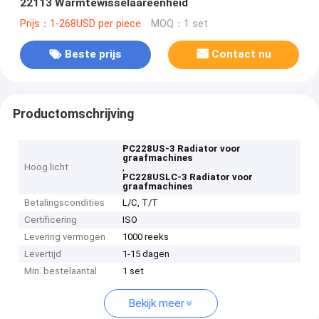
22113 Warmtewisselaareenheid
Prijs：1-268USD per piece
MOQ：1 set
Beste prijs
Contact nu
Productomschrijving
PC228US-3 Radiator voor
graafmachines
Hoog licht
,
PC228USLC-3 Radiator voor
graafmachines
Betalingscondities
L/C, T/T
Certificering
ISO
Levering vermogen
1000 reeks
Levertijd
1-15 dagen
Min. bestelaantal
1 set
Bekijk meer