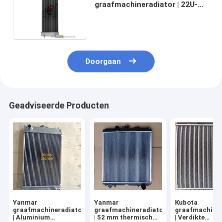
graafmachineradiator | 22U-
03-22113
Warmtewisselaareenheid
Doorgaan
Geadviseerde Producten
Yanmar
Yanmar
Kubota
graafmachineradiator
graafmachineradiator
graafmachiner
| Aluminium
| 52 mm thermisch
| Verdikte