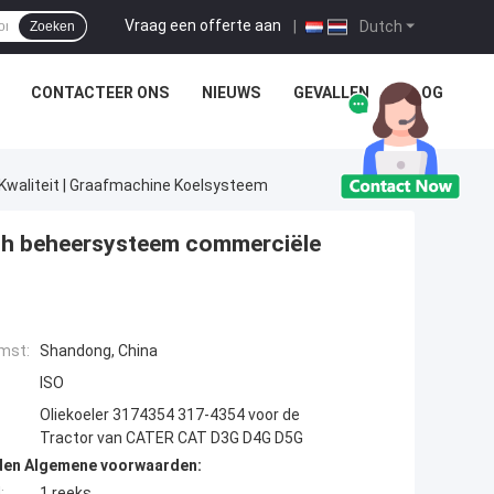
Vraag een offerte aan
|
Dutch
Zoeken
CONTACTEER ONS
NIEUWS
GEVALLEN
BLOG
waliteit | Graafmachine Koelsysteem
sch beheersysteem commerciële
mst:
Shandong, China
ISO
Oliekoeler 3174354 317-4354 voor de
Tractor van CATER CAT D3G D4G D5G
den Algemene voorwaarden:
:
1 reeks