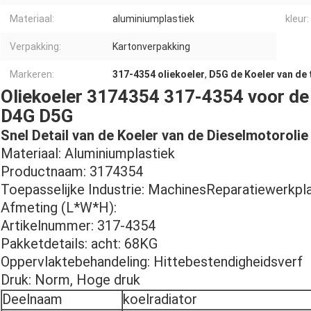
Materiaal:
aluminiumplastiek
kleur:
Verpakking:
Kartonverpakking
Markeren:
317-4354 oliekoeler
,
D5G de Koeler van de 
Oliekoeler 3174354 317-4354 voor d
D4G D5G
Snel Detail van de Koeler van de Dieselmotorolie
Materiaal: Aluminiumplastiek
Productnaam: 3174354
Toepasselijke Industrie: MachinesReparatiewerkpla
Afmeting (L*W*H):
Artikelnummer: 317-4354
Pakketdetails: acht: 68KG
Oppervlaktebehandeling: Hittebestendigheidsverf
Druk: Norm, Hoge druk
Deelnaam
koelradiator