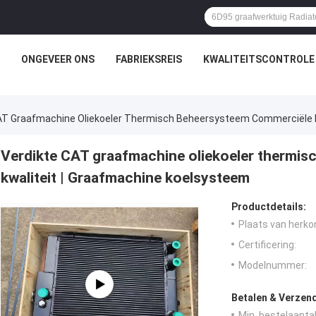
ONGEVEER ONS
FABRIEKSREIS
KWALITEITSCONTROLE
AT Graafmachine Oliekoeler Thermisch Beheersysteem Commerciële K
Verdikte CAT graafmachine oliekoeler thermi
kwaliteit | Graafmachine koelsysteem
Productdetails:
Plaats van herko
Certificering:
Modelnummer:
Betalen & Verzen
Min. bestelaantal