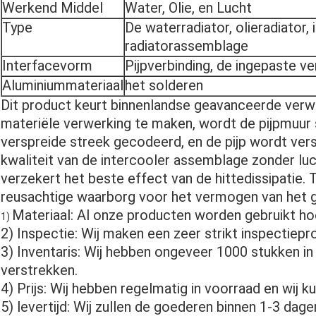
Werkend Middel
Water, Olie, en Lucht
Type
De waterradiator, olieradiator,
radiatorassemblage
Interfacevorm
Pijpverbinding, de ingepaste ve
Aluminiummateriaal
het solderen
Dit product keurt binnenlandse geavanceerde verw
materiële verwerking te maken, wordt de pijpmuur 
verspreide streek gecodeerd, en de pijp wordt vers
kwaliteit van de intercooler assemblage zonder lu
verzekert het beste effect van de hittedissipatie. T
reusachtige waarborg voor het vermogen van het g
Materiaal: Al onze producten worden gebruikt hoo
1)
2) Inspectie: Wij maken een zeer strikt inspectiepr
3) Inventaris: Wij hebben ongeveer 1000 stukken in
verstrekken.
4) Prijs: Wij hebben regelmatig in voorraad en wij 
5) levertijd: Wij zullen de goederen binnen 1-3 dage