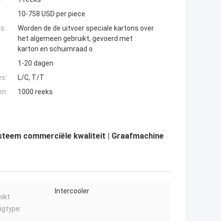
10-758 USD per piece
s:
Worden de de uitvoer speciale kartons over
het algemeen gebruikt, gevoerd met
karton en schuimraad o
1-20 dagen
es:
L/C, T/T
en:
1000 reeks
steem commerciële kwaliteit | Graafmachine
Intercooler
ikt
igtype: