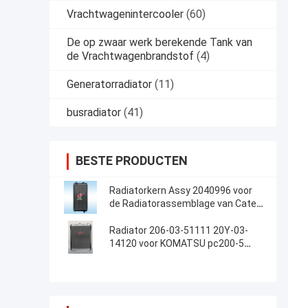
Vrachtwagenintercooler
(60)
De op zwaar werk berekende Tank van
de Vrachtwagenbrandstof
(4)
Generatorradiator
(11)
busradiator
(41)
BESTE PRODUCTEN
Radiatorkern Assy 2040996 voor
de Radiatorassemblage van Cater
CAT E320C 320CAluminum voor
Graafwerktuig
Radiator 206-03-51111 20Y-03-
14120 voor KOMATSU pc200-5
pc220-5